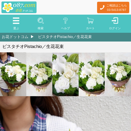
ご相談はこちら
03-5413-8787
選ぶ
検索
ヘルプ
カート
ログイン
お花ドットコム
ピスタチオPistachio／生花花束
ピスタチオPistachio／生花花束