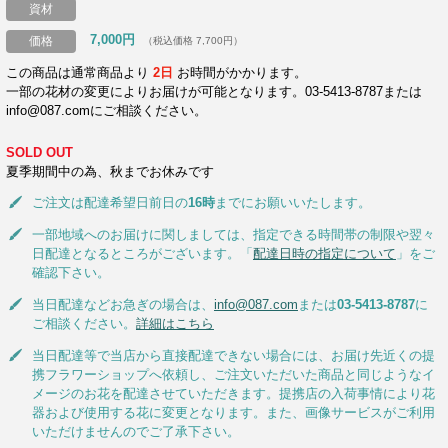
資材
7,000円
価格
（税込価格 7,700円）
この商品は通常商品より
2日
お時間がかかります。
一部の花材の変更によりお届けが可能となります。03-5413-8787または
info@087.comにご相談ください。
SOLD OUT
夏季期間中の為、秋までお休みです
ご注文は配達希望日前日の
16時
までにお願いいたします。
一部地域へのお届けに関しましては、指定できる時間帯の制限や翌々
日配達となるところがございます。「
配達日時の指定について
」をご
確認下さい。
当日配達などお急ぎの場合は、
info@087.com
または
03-5413-8787
に
ご相談ください。
詳細はこちら
当日配達等で当店から直接配達できない場合には、お届け先近くの提
携フラワーショップへ依頼し、ご注文いただいた商品と同じようなイ
メージのお花を配達させていただきます。提携店の入荷事情により花
器および使用する花に変更となります。また、画像サービスがご利用
いただけませんのでご了承下さい。