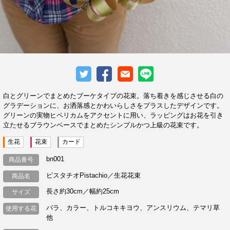
白とグリーンでまとめたブーケタイプの花束。落ち着きを感じさせる白の
グラデーションに、お洒落感とかわいらしさをプラスしたデザインです。
グリーンの実物ヒペリカムをアクセントに用い、ラッピングはお花を引き
立たせるブラウンベースでまとめたシンプルかつ上級の花束です。
生花
花束
カード
bn001
商品番号
ピスタチオPistachio／生花花束
商品名
長さ約30cm／幅約25cm
サイズ
バラ、カラー、トルコキキヨウ、アンスリウム、テマリ草
使用する花
他