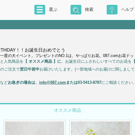
選ぶ
検索
ヘルプ
BIRTHDAY！！お誕生日おめでとう
一度の大イベント。プレゼントのNO.1は、やっぱりお花。087.comお花
と人気商品を
【 オススメ商品 】に
、お誕生日にふさわしいすべてのお花を
【
でのご注文で
翌日午前中
お届けいたします。(一部地域へのお届けに関しまし
など
お急ぎの場合は、
info@087.com
または03-5413-8787
にご相談ください
オススメ商品