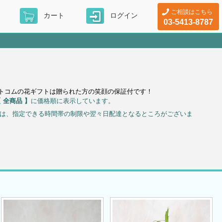
ご相談はこちら
カート
ログイン
03-5413-8787
ドットコムの花ギフトは贈られた方の笑顔の保証付です！
 全商品 】
に価格順に表示しています。
ては、指定できる時間帯の制限や翌々日配達となるところがございま
。