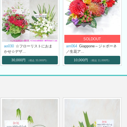
ao030
☆フローリストにおま
am064
Giappone～ジャポーネ
かせ☆デザ...
／生花ア...
30,000円
10,000円
（税込 33,000円）
（税込 11,000円）