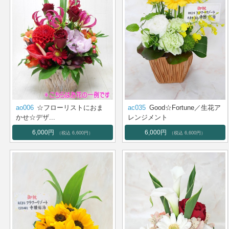
ao006
☆フローリストにおま
ac035
Good☆Fortune／生花ア
かせ☆デザ...
レンジメント
6,000円
6,000円
（税込 6,600円）
（税込 6,600円）