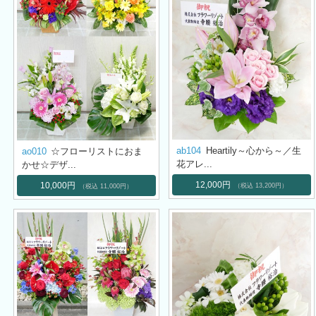
ab104
Heartily～心から～／生
ao010
☆フローリストにおま
花アレ...
かせ☆デザ...
12,000円
10,000円
（税込 13,200円）
（税込 11,000円）