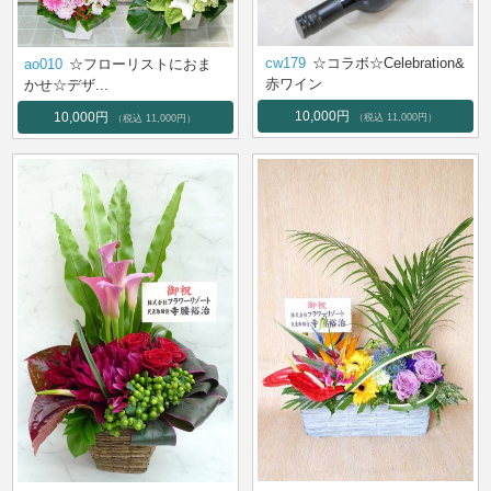
cw179
☆コラボ☆Celebration&
ao010
☆フローリストにおま
赤ワイン
かせ☆デザ...
10,000円
10,000円
（税込 11,000円）
（税込 11,000円）