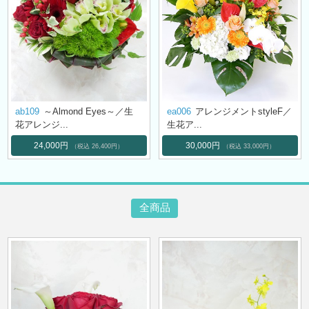
ab109
～Almond Eyes～／生
ea006
アレンジメントstyleF／
花アレンジ...
生花ア...
24,000円
30,000円
（税込 26,400円）
（税込 33,000円）
全商品