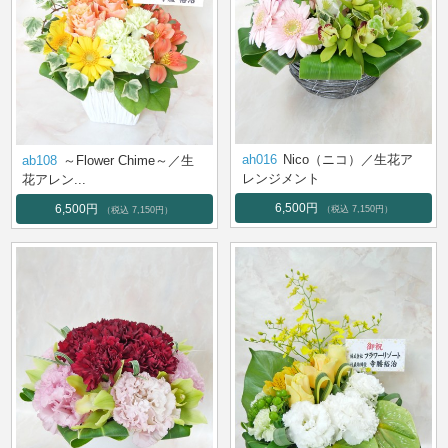
ah016
Nico（ニコ）／生花ア
ab108
～Flower Chime～／生
レンジメント
花アレン...
6,500円
6,500円
（税込 7,150円）
（税込 7,150円）