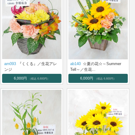
am093
『くくる』／生花アレ
ab140
☆夏の花☆～Summer
ンジ
Tell～／生花...
6,000円
6,000円
（税込 6,600円）
（税込 6,600円）