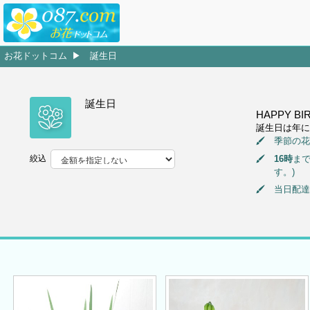
お花ドットコム
誕生日
誕生日
HAPPY 
誕生日は年に
季節の花
16時
ま
絞込
す。)
当日配達