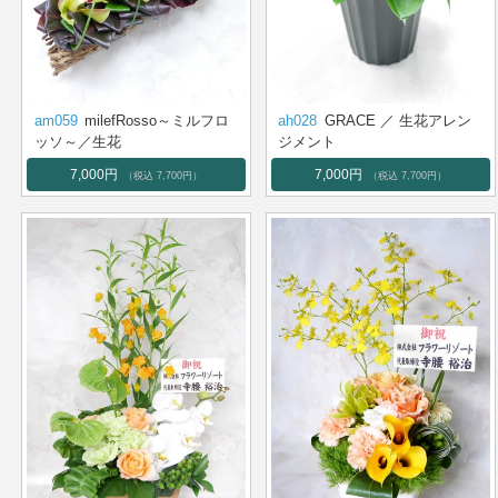
am059
milefRosso～ミルフロ
ah028
GRACE ／ 生花アレン
ッソ～／生花
ジメント
7,000円
7,000円
（税込 7,700円）
（税込 7,700円）