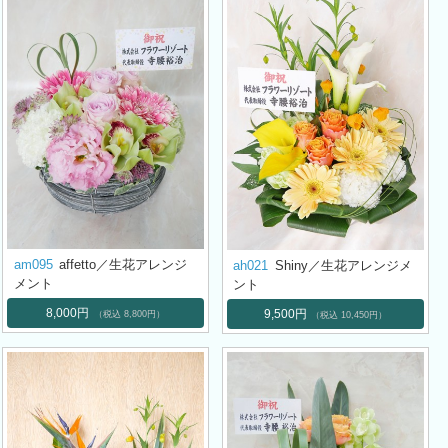
am095
affetto／生花アレンジ
ah021
Shiny／生花アレンジメ
メント
ント
8,000円
9,500円
（税込 8,800円）
（税込 10,450円）