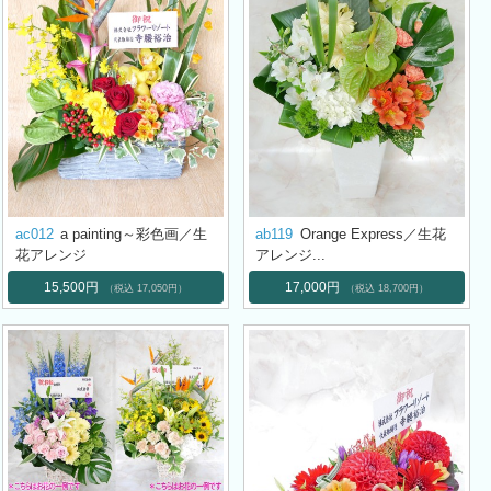
ac012
a painting～彩色画／生
ab119
Orange Express／生花
花アレンジ
アレンジ...
15,500円
17,000円
（税込 17,050円）
（税込 18,700円）