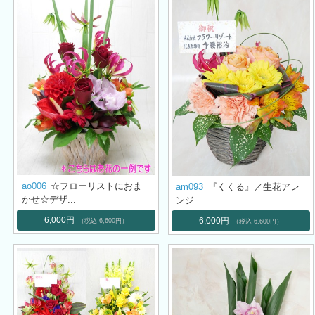
ao006
☆フローリストにおま
am093
『くくる』／生花アレ
かせ☆デザ...
ンジ
6,000円
6,000円
（税込 6,600円）
（税込 6,600円）