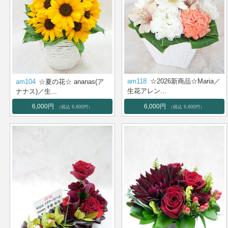
am118
☆2026新商品☆Maria／
am104
☆夏の花☆ ananas(ア
生花アレン...
ナナス)／生...
6,000円
6,000円
（税込 6,600円）
（税込 6,600円）