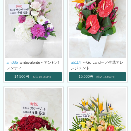
am085
ambivalente～アンビバ
ab114
～Go Land～／生花アレ
レンティ...
ンジメント
14,500円
15,000円
（税込 15,950円）
（税込 16,500円）