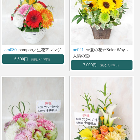
am080
pompon／生花アレンジ
ac021
☆夏の花☆Solar Way～
太陽の道/...
6,500円
（税込 7,150円）
7,000円
（税込 7,700円）