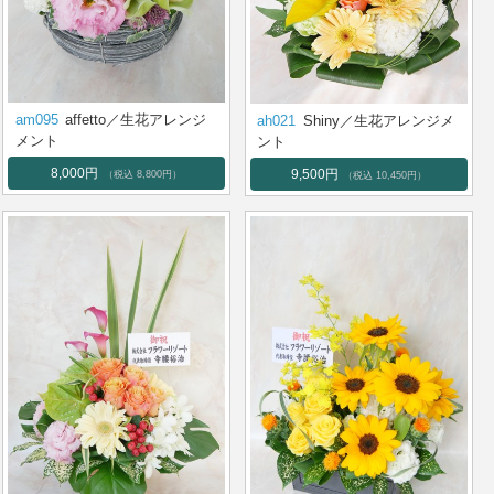
am095
affetto／生花アレンジ
ah021
Shiny／生花アレンジメ
メント
ント
8,000円
9,500円
（税込 8,800円）
（税込 10,450円）