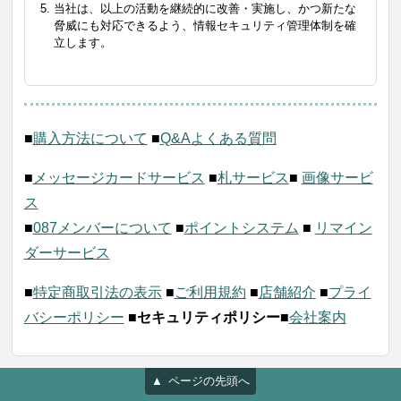
当社は、以上の活動を継続的に改善・実施し、かつ新たな
脅威にも対応できるよう、情報セキュリティ管理体制を確
立します。
■
購入方法について
■
Q&Aよくある質問
■
メッセージカードサービス
■
札サービス
■
画像サービ
ス
■
087メンバーについて
■
ポイントシステム
■
リマイン
ダーサービス
■
特定商取引法の表示
■
ご利用規約
■
店舗紹介
■
プライ
バシーポリシー
■
セキュリティポリシー
■
会社案内
ページの先頭へ