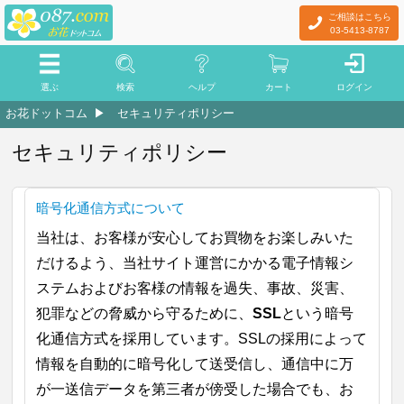
ご相談はこちら
03-5413-8787
選ぶ
検索
ヘルプ
カート
ログイン
お花ドットコム
セキュリティポリシー
セキュリティポリシー
暗号化通信方式について
当社は、お客様が安心してお買物をお楽しみいた
だけるよう、当社サイト運営にかかる電子情報シ
ステムおよびお客様の情報を過失、事故、災害、
犯罪などの脅威から守るために、
SSL
という暗号
化通信方式を採用しています。SSLの採用によって
情報を自動的に暗号化して送受信し、通信中に万
が一送信データを第三者が傍受した場合でも、お