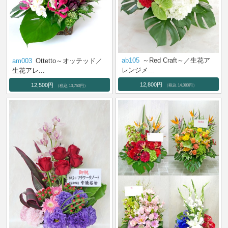
ab105
～Red Craft～／生花ア
am003
Ottetto～オッテッド／
レンジメ...
生花アレ...
12,800円
12,500円
（税込 14,080円）
（税込 13,750円）