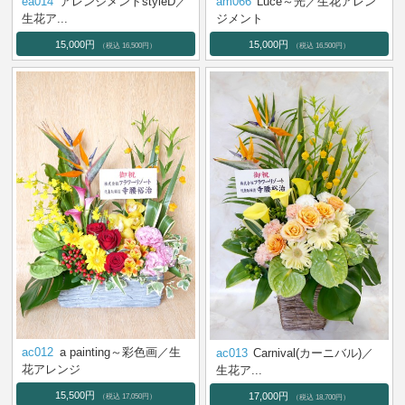
ea014
アレンジメントstyleD／
am066
Luce～光／生花アレン
生花ア...
ジメント
15,000円
15,000円
（税込 16,500円）
（税込 16,500円）
ac012
a painting～彩色画／生
ac013
Carnival(カーニバル)／
花アレンジ
生花ア...
15,500円
17,000円
（税込 17,050円）
（税込 18,700円）