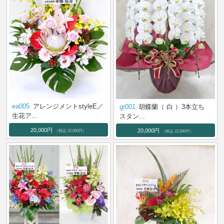
ea005
アレンジメントstyleE／
gr001
胡蝶蘭（ 白 ）3本立ち
生花ア...
スタン...
20,000円
20,000円
（税込 22,000円）
（税込 22,000円）