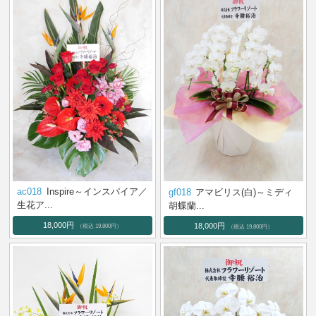
ac018
Inspire～インスパイア／
gf018
アマビリス(白)～ミディ
生花ア...
胡蝶蘭...
18,000円
18,000円
（税込 19,800円）
（税込 19,800円）