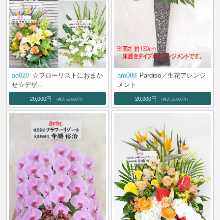
ao020
☆フローリストにおまか
am088
Pardiso／生花アレンジ
せ☆デザ...
メント
20,000円
20,000円
（税込 22,000円）
（税込 22,000円）