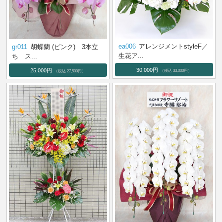
ea006
アレンジメントstyleF／
gr011
胡蝶蘭 (ピンク) 3本立
生花ア...
ち ス...
30,000円
25,000円
（税込 33,000円）
（税込 27,500円）