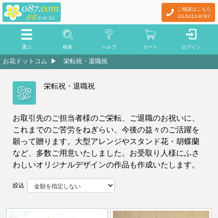
ご相談はこちら
03-5413-8787
選ぶ
検索
ヘルプ
カート
ログイン
お花ドットコム
栄転祝・退職祝
栄転祝・退職祝
お取引先のご担当者様のご栄転、ご退職のお祝いに、
これまでのご苦労をねぎらい、今後の益々のご活躍を
願って贈ります。大型アレンジやスタンド花・胡蝶蘭
など、多数ご用意いたしました。お受取り人様にふさ
わしいオリジナルデザインの作品も作成いたします。
絞込