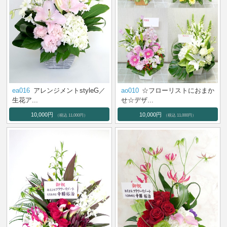
ea016
アレンジメントstyleG／
ao010
☆フローリストにおまか
生花ア...
せ☆デザ...
10,000円
10,000円
（税込 11,000円）
（税込 11,000円）