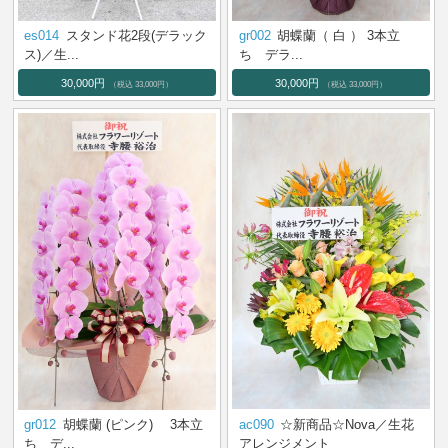
es014
スタンド花2段(デラック
gr002
胡蝶蘭（ 白 ） 3本立
ス)／生...
ち デラ...
30,000円
30,000円
（税込 33,000円）
（税込 33,000円）
ac090
☆新商品☆Nova／生花
gr012
胡蝶蘭 (ピンク) 3本立
アレンジメント
ち デ...