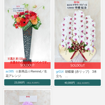
ac085
☆新商品☆Remind／生
gr014
胡蝶蘭 (赤リップ) 3本
花アレンジ
立ち ...
23,000円
40,000円
（税込 25,300円）
（税込 44,000円）