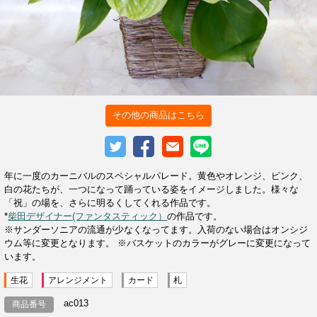
その他の商品はこちら
年に一度のカーニバルのスペシャルパレード。黄色やオレンジ、ピンク、
白の花たちが、一つになって踊っている姿をイメージしました。様々な
「祝」の場を、さらに明るくしてくれる作品です。
*
柴田デザイナー(ファンタスティック）
の作品です。
※サンダーソニアの流通が少なくなってます。入荷のない場合はオンシジ
ウム等に変更となります。 ※バスケットのカラーがグレーに変更になって
います。
生花
アレンジメント
カード
札
ac013
商品番号