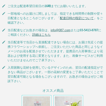
ご注文は配達希望日前日の
16時
までにお願いいたします。
一部地域へのお届けに関しましては、指定できる時間帯の制限や翌々
日配達となるところがございます。「
配達日時の指定について
」をご
確認下さい。
当日配達などお急ぎの場合は、
info@087.com
または
03-5413-8787
に
ご相談ください。
詳細はこちら
当日配達等で当店から直接配達できない場合には、お届け先近くの提
携フラワーショップへ依頼し、ご注文いただいた商品と同じようなイ
メージのお花を配達させていただきます。提携店の入荷事情により花
器および使用する花に変更となります。また、画像サービスがご利用
いただけませんのでご了承下さい。
入荷困難な花材を使用しているデザインのため、翌日の配達指定がで
きない商品がございます。一部の花材の変更をご了承いただくことで
翌日配達可能となる場合もございますので、お急ぎの場合はぜひご相
談下さい。
オススメ商品