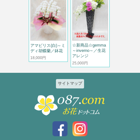
☆新商品☆gemma
アマビリス(白)～ミ
～inverno～／生花
ディ胡蝶蘭／鉢花
アレンジ
18,000円
25,000円
サイトマップ
特集
個人のお客様
2026ひまわりと夏の花特集
誕生日
お祝い花特集～開店・移転・就
結婚記念日
任・公演～
入社・退職
結婚
スタイルで選ぶ