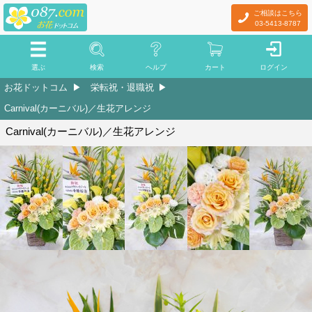
ご相談はこちら
03-5413-8787
選ぶ
検索
ヘルプ
カート
ログイン
お花ドットコム
栄転祝・退職祝
Carnival(カーニバル)／生花アレンジ
Carnival(カーニバル)／生花アレンジ