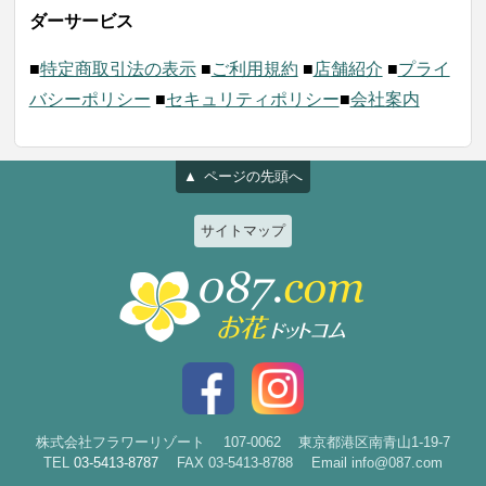
ダーサービス
■
特定商取引法の表示
■
ご利用規約
■
店舗紹介
■
プライ
バシーポリシー
■
セキュリティポリシー
■
会社案内
ページの先頭へ
サイトマップ
特集
個人のお客様
2026ひまわりと夏の花特集
誕生日
お祝い花特集～開店・移転・就
結婚記念日
任・公演～
入社・退職
結婚
スタイルで選ぶ
出産
花束
株式会社フラワーリゾート
107-0062
東京都港区南青山1-19-7
TEL
03-5413-8787
FAX 03-5413-8788
Email info@087.com
新築・引越
アレンジ