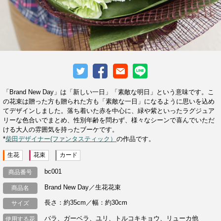
「Brand New Day」は「新しい一日」「素敵な明日」という意味です。こ
の花束は贈った方も贈られた方も「素敵な一日」になるように思いを込め
てデザインしました。落ち着いた赤を中心に、緑や紫といったラグジュア
リーな色合いでまとめ、性別年齢を問わず、様々なシーンで喜んでいただ
ける大人の雰囲気を持ったブーケです。
*
柴田デザイナー(ファンタスティック）
の作品です。
生花
花束
カード
bc001
商品番号
Brand New Day／生花花束
商品名
長さ：約35cm／幅：約30cm
サイズ
バラ、ガーベラ、ユリ、トルコキキョウ、リューカ他
使用する花