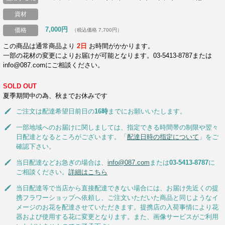
資材
7,000円
価格
（税込価格 7,700円）
この商品は通常商品より
2日
お時間がかかります。
一部の花材の変更によりお届けが可能となります。03-5413-8787または
info@087.comにご相談ください。
SOLD OUT
夏季期間中の為、秋までお休みです
ご注文は配達希望日前日の
16時
までにお願いいたします。
一部地域へのお届けに関しましては、指定できる時間帯の制限や翌々
日配達となるところがございます。「
配達日時の指定について
」をご
確認下さい。
当日配達などお急ぎの場合は、
info@087.com
または
03-5413-8787
に
ご相談ください。
詳細はこちら
当日配達等で当店から直接配達できない場合には、お届け先近くの提
携フラワーショップへ依頼し、ご注文いただいた商品と同じようなイ
メージのお花を配達させていただきます。提携店の入荷事情により花
器および使用する花に変更となります。また、画像サービスがご利用