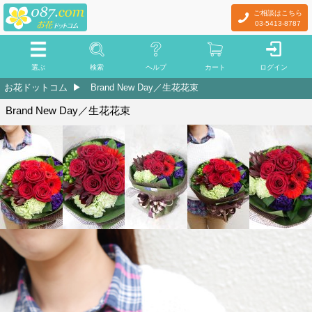
ご相談はこちら
03-5413-8787
選ぶ
検索
ヘルプ
カート
ログイン
お花ドットコム
Brand New Day／生花花束
Brand New Day／生花花束