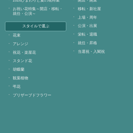
2026ひまわりと夏の花特集
開店・開業
お祝い花特集～開店・移転・
移転・新社屋
就任・公演～
上場・周年
公演・出展
スタイルで選ぶ
栄転・退職
花束
就任・昇格
アレンジ
当選祝・入閣祝
祝花・楽屋花
スタンド花
胡蝶蘭
観葉植物
弔花
プリザーブドフラワー