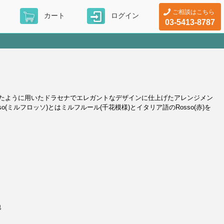
ご相談はこちら
カート
ログイン
03-5413-8787
たように用いたドラセナでエレガントなデザインに仕上げたアレンジメン
o(ミルフロッソ)とはミルフルール(千花模様)とイタリア語のRosso(赤)を
他