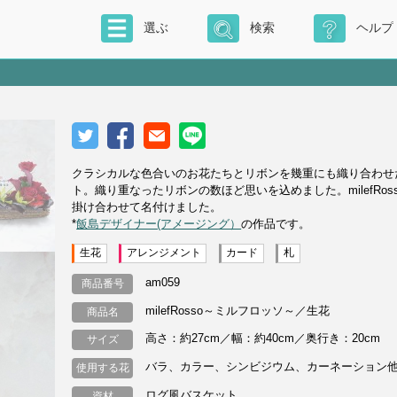
選ぶ
検索
ヘルプ
クラシカルな色合いのお花たちとリボンを幾重にも織り合わせ
ト。織り重なったリボンの数ほど思いを込めました。milefRoss
掛け合わせて名付けました。
*
飯島デザイナー(アメージング）
の作品です。
生花
アレンジメント
カード
札
am059
商品番号
milefRosso～ミルフロッソ～／生花
商品名
高さ：約27cm／幅：約40cm／奥行き：20cm
サイズ
バラ、カラー、シンビジウム、カーネーション
使用する花
ログ風バスケット
資材