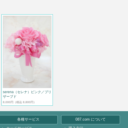
serena（セレナ）ピンク／プリ
ザーブド
8,000円
（税込 8,800円）
各種サービス
087.com について