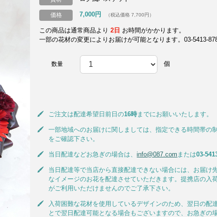
7,000円
価格
（税込価格 7,700円）
この商品は通常商品より
2日
お時間がかかります。
一部の花材の変更によりお届けが可能となります。03-5413-8787
個
数量
ご注文は配達希望日前日の
16時
までにお願いいたします。
一部地域へのお届けに関しましては、指定できる時間帯の
をご確認下さい。
当日配達などお急ぎの場合は、
info@087.com
または
03-541
当日配達等で当店から直接配達できない場合には、お届け
なイメージのお花を配達させていただきます。提携店の入
がご利用いただけませんのでご了承下さい。
入荷困難な花材を使用しているデザインのため、翌日の配
とで翌日配達可能となる場合もございますので、お急ぎの