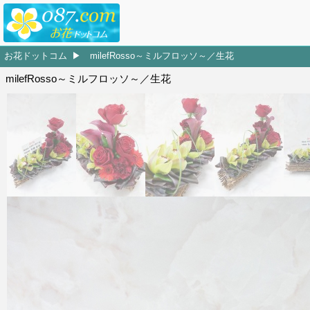
お花ドットコム
milefRosso～ミルフロッソ～／生花
milefRosso～ミルフロッソ～／生花