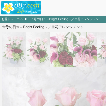
お花ドットコム
☆母の日☆～Bright Feeling～／生花アレンジメント
☆母の日☆～Bright Feeling～／生花アレンジメント