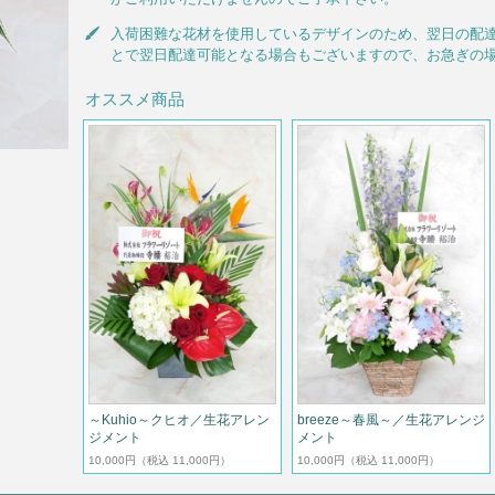
入荷困難な花材を使用しているデザインのため、翌日の配
とで翌日配達可能となる場合もございますので、お急ぎの
オススメ商品
～Kuhio～クヒオ／生花アレン
breeze～春風～／生花アレンジ
ジメント
メント
10,000円
（税込 11,000円）
10,000円
（税込 11,000円）