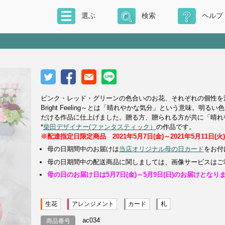
選ぶ
検索
ヘルプ
ピンク・レッド・グリーンの色合いのお花、それぞれの個性を
Bright Feeling～とは「晴れやかな気分」という意味
だける作品に仕上げました。贈る方、贈られる方が共に「晴れ
*
柴田デザイナー(ファンタスティック）
の作品です。
※配達指定日限定商品 2021年5月7日(金)～2021年5月11日(火
母の日期間中のお届けは
当店オリジナル母の日カード
をお付
母の日期間中の配送商品に関しましては、画像サービスはご
母の日のお届け日は5月7日(金)～5月9日(日)のお届けとなり
生花
アレンジメント
カード
札
ac034
商品番号