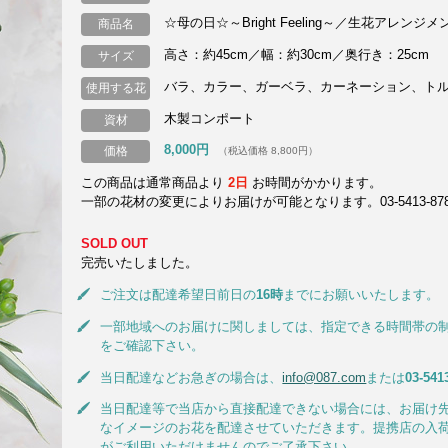
☆母の日☆～Bright Feeling～／生花アレンジメ
商品名
高さ：約45cm／幅：約30cm／奥行き：25cm
サイズ
バラ、カラー、ガーベラ、カーネーション、ト
使用する花
木製コンポート
資材
8,000円
価格
（税込価格 8,800円）
この商品は通常商品より
2日
お時間がかかります。
一部の花材の変更によりお届けが可能となります。03-5413-8787
SOLD OUT
完売いたしました。
ご注文は配達希望日前日の
16時
までにお願いいたします。
一部地域へのお届けに関しましては、指定できる時間帯の
をご確認下さい。
当日配達などお急ぎの場合は、
info@087.com
または
03-541
当日配達等で当店から直接配達できない場合には、お届け
なイメージのお花を配達させていただきます。提携店の入
がご利用いただけませんのでご了承下さい。