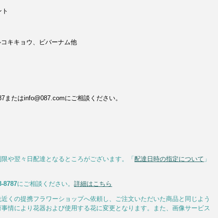
ント
ルコキキョウ、ビバーナム他
またはinfo@087.comにご相談ください。
制限や翌々日配達となるところがございます。「
配達日時の指定について
」
3-8787
にご相談ください。
詳細はこちら
先近くの提携フラワーショップへ依頼し、ご注文いただいた商品と同じよう
荷事情により花器および使用する花に変更となります。また、画像サービス