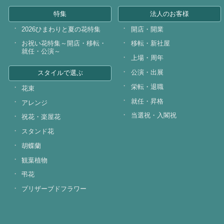
特集
法人のお客様
2026ひまわりと夏の花特集
開店・開業
お祝い花特集～開店・移転・
移転・新社屋
就任・公演～
上場・周年
公演・出展
スタイルで選ぶ
栄転・退職
花束
就任・昇格
アレンジ
当選祝・入閣祝
祝花・楽屋花
スタンド花
胡蝶蘭
観葉植物
弔花
プリザーブドフラワー