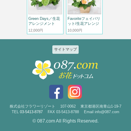
Green Days／生花
Favoriteフェイバリ
アレンジメント
ット/生花アレンジ
12,000円
10,000円
サイトマップ
特集
個人のお客様
2026ひまわりと夏の花特集
誕生日
お祝い花特集～開店・移転・就
結婚記念日
任・公演～
入社・退職
結婚
スタイルで選ぶ
出産
花束
株式会社フラワーリゾート
107-0062
東京都港区南青山1-19-7
TEL
03-5413-8787
FAX 03-5413-8788
Email info@087.com
新築・引越
アレンジ
© 087.com All Rights Reserved.
お見舞い
祝花・楽屋花
お悔やみ
スタンド花