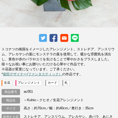
トコナツの南国をイメージしたアレンジメント。ストレチア、アンスリウ
ム、アレカヤシの葉にモンステラの葉を使用して、暖かな雰囲気を演出
し、黄色や赤のバラやユリを生けることで華やかさをプラスしました。
様々なお祝い事にお贈りいただける心華やぐ作品です。
※花器が変更になっています。ご了承ください。
*
柴田デザイナー(ファンタスティック）
の作品です。
生花
アレンジメント
カード
札
ac051
商品番号
～Kuhio～クヒオ／生花アレンジメント
商品名
高さ：約70cm／幅：約40cm／奥行き：35cm
サイズ
ストレチア、アンスリウム、アレカヤシ、赤バラ、あじさ
使用する花