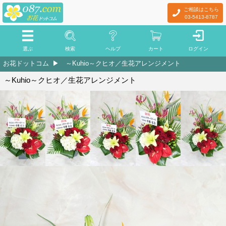
ご相談はこちら
03-5413-8787
選ぶ
検索
ヘルプ
カート
ログイン
お花ドットコム
～Kuhio～クヒオ／生花アレンジメント
～Kuhio～クヒオ／生花アレンジメント