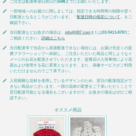
ご注文は配達希望日前日の
16時
までにお願いいたします。
一部地域へのお届けに関しましては、指定できる時間帯の制限や翌々
日配達となるところがございます。「
配達日時の指定について
」をご
確認下さい。
当日配達などお急ぎの場合は、
info@087.com
または
03-5413-8787
に
ご相談ください。
詳細はこちら
当日配達等で当店から直接配達できない場合には、お届け先近くの提
携フラワーショップへ依頼し、ご注文いただいた商品と同じようなイ
メージのお花を配達させていただきます。提携店の入荷事情により花
器および使用する花に変更となります。また、画像サービスがご利用
いただけませんのでご了承下さい。
入荷困難な花材を使用しているデザインのため、翌日の配達指定がで
きない商品がございます。一部の花材の変更をご了承いただくことで
翌日配達可能となる場合もございますので、お急ぎの場合はぜひご相
談下さい。
オススメ商品