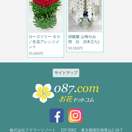
胡蝶蘭 お悔やみ
ローズツリー ６０
用 白 (5本立ち)
／生花アレンジメ
ント
50,000円
55,000円
サイトマップ
特集
個人のお客様
2026ひまわりと夏の花特集
誕生日
お祝い花特集～開店・移転・就
結婚記念日
任・公演～
入社・退職
結婚
スタイルで選ぶ
出産
花束
株式会社フラワーリゾート
107-0062
東京都港区南青山1-19-7