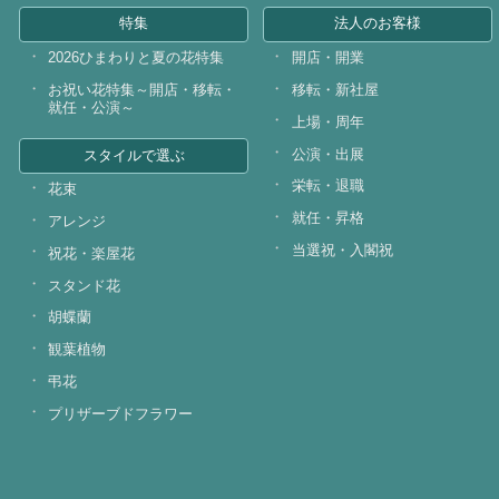
特集
法人のお客様
2026ひまわりと夏の花特集
開店・開業
お祝い花特集～開店・移転・
移転・新社屋
就任・公演～
上場・周年
公演・出展
スタイルで選ぶ
栄転・退職
花束
就任・昇格
アレンジ
当選祝・入閣祝
祝花・楽屋花
スタンド花
胡蝶蘭
観葉植物
弔花
プリザーブドフラワー