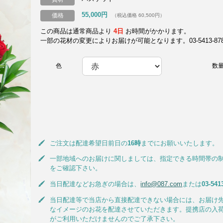
55,000円
価格
（税込価格 60,500円）
この商品は通常商品より
4日
お時間がかかります。
一部の花材の変更によりお届けが可能となります。03-5413-8787
色
数
ご注文は配達希望日前日の
16時
までにお願いいたします。
一部地域へのお届けに関しましては、指定できる時間帯の
をご確認下さい。
当日配達などお急ぎの場合は、
info@087.com
または
03-541
当日配達等で当店から直接配達できない場合には、お届け
なイメージのお花を配達させていただきます。提携店の入
がご利用いただけませんのでご了承下さい。