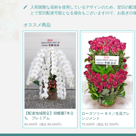
入荷困難な花材を使用しているデザインのため、翌日の配
とで翌日配達可能となる場合もございますので、お急ぎの
オススメ商品
【配達地域限定】胡蝶蘭7本立
ローズツリー ８０／生花アレ
ち プレミアム
ンジメント
80,000円
（税込 88,000円）
75,000円
（税込 82,500円）