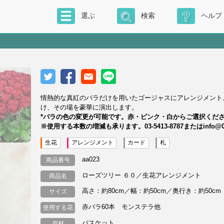
選ぶ
検索
ヘルプ
情熱的な真紅のバラだけを用いたゴージャスにアレンジメント
け、その場を豪華に演出します。
*バラの色の変更が可能です。赤・ピンク・白からご選択くだ
※使用する本数の増減も承ります。03-5413-8787またはinfo
生花
アレンジメント
カード
札
aa023
商品番号
ローズツリー ６０／生花アレンジメント
商品名
高さ：約80cm／幅：約50cm／奥行き：約50cm
サイズ
赤バラ60本 モンステラ他
使用する花
バスケット
資材