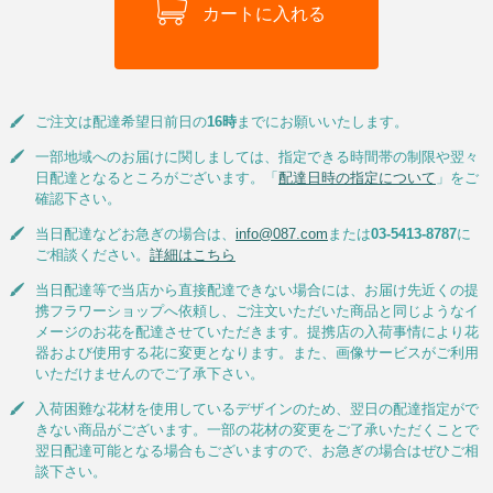
ご注文は配達希望日前日の
16時
までにお願いいたします。
一部地域へのお届けに関しましては、指定できる時間帯の制限や翌々
日配達となるところがございます。「
配達日時の指定について
」をご
確認下さい。
当日配達などお急ぎの場合は、
info@087.com
または
03-5413-8787
に
ご相談ください。
詳細はこちら
当日配達等で当店から直接配達できない場合には、お届け先近くの提
携フラワーショップへ依頼し、ご注文いただいた商品と同じようなイ
メージのお花を配達させていただきます。提携店の入荷事情により花
器および使用する花に変更となります。また、画像サービスがご利用
いただけませんのでご了承下さい。
入荷困難な花材を使用しているデザインのため、翌日の配達指定がで
きない商品がございます。一部の花材の変更をご了承いただくことで
翌日配達可能となる場合もございますので、お急ぎの場合はぜひご相
談下さい。