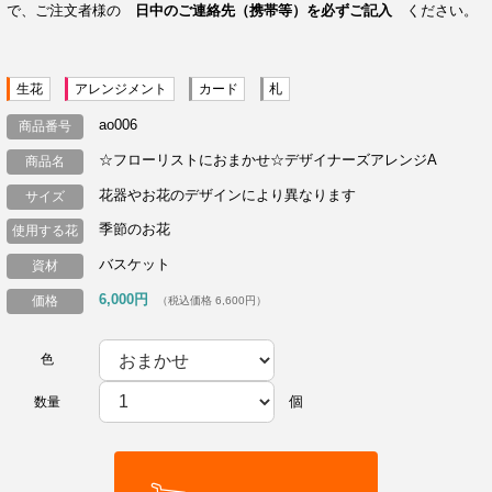
で、ご注文者様の
日中のご連絡先（携帯等）を必ずご記入
ください。
生花
アレンジメント
カード
札
ao006
商品番号
☆フローリストにおまかせ☆デザイナーズアレンジA
商品名
花器やお花のデザインにより異なります
サイズ
季節のお花
使用する花
バスケット
資材
6,000円
価格
（税込価格 6,600円）
色
個
数量