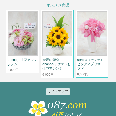
オススメ商品
affetto／生花アレン
serena（セレナ）
☆夏の花☆
ジメント
ピンク／プリザー
ananas(アナナス)／
ブド
生花アレンジ
8,000円
8,000円
6,000円
サイトマップ
特集
個人のお客様
2026ひまわりと夏の花特集
誕生日