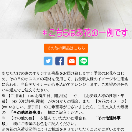
その他の商品はこちら
あなただけの為のオリジナル商品をお届け致します！季節のお花をはじ
め、その日のオススメの花材を使用して、お受取人様のイメージやご用途
に合わせ、当店デザイナーが心を込めてアレンジします。ご希望のお色合
いを選んでご注文ください。
※ 【ご用途】（ex:お誕生日、開店祝） や、 【お受取人様の性別・年
齢】（ex:30代前半.男性) がお分かりの場合、また 【お花のイメージ】
(ex:やさしい、派手目) のご希望等がございましたら、ご注文入力の最後
の
「その他連絡事項」
欄にご記入ください。
※ 【その他の色】 を選んでいただいた場合も、
「その他連絡事
項」
欄にご希望のお色をご記入ください。
※お花の入荷状況等によりご相談をさせていただくことがございますの