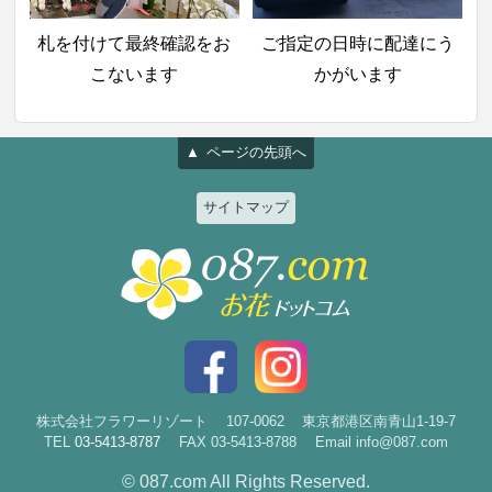
札を付けて最終確認をお
ご指定の日時に配達にう
こないます
かがいます
ページの先頭へ
サイトマップ
特集
個人のお客様
2026ひまわりと夏の花特集
誕生日
お祝い花特集～開店・移転・就
結婚記念日
任・公演～
入社・退職
結婚
スタイルで選ぶ
出産
花束
株式会社フラワーリゾート
107-0062
東京都港区南青山1-19-7
TEL
03-5413-8787
FAX 03-5413-8788
Email info@087.com
新築・引越
アレンジ
お見舞い
© 087.com All Rights Reserved.
祝花・楽屋花