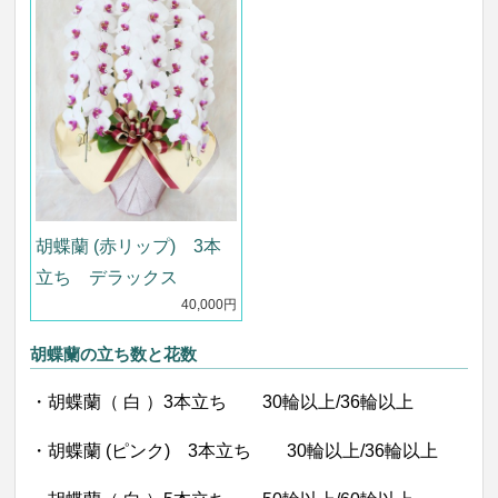
胡蝶蘭 (赤リップ) 3本
立ち デラックス
40,000円
胡蝶蘭の立ち数と花数
・胡蝶蘭（ 白 ）3本立ち 30輪以上/36輪以上
・胡蝶蘭 (ピンク) 3本立ち 30輪以上/36輪以上