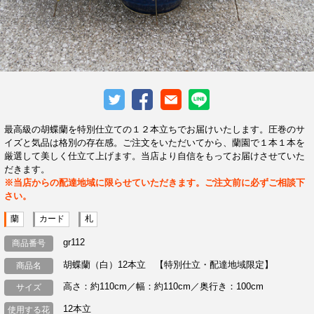
最高級の胡蝶蘭を特別仕立ての１２本立ちでお届けいたします。圧巻のサ
イズと気品は格別の存在感。ご注文をいただいてから、蘭園で１本１本を
厳選して美しく仕立て上げます。当店より自信をもってお届けさせていた
だきます。
※当店からの配達地域に限らせていただきます。ご注文前に必ずご相談下
さい。
蘭
カード
札
gr112
商品番号
胡蝶蘭（白）12本立 【特別仕立・配達地域限定】
商品名
高さ：約110cm／幅：約110cm／奥行き：100cm
サイズ
12本立
使用する花