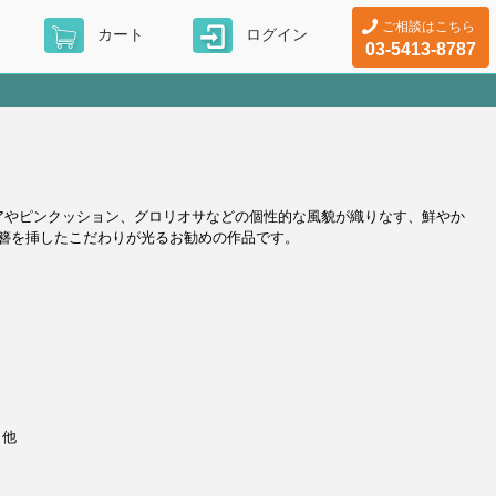
ご相談はこちら
カート
ログイン
03-5413-8787
ダリアやピンクッション、グロリオサなどの個性的な風貌が織りなす、鮮やか
簪を挿したこだわりが光るお勧めの作品です。
ラ他