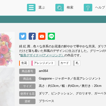
選ぶ
検索
ヘルプ
緋.紅.茜...色々な赤系のお花達の鮮やかで華やかな共演。
だけど落ち着いた和風のデザインに仕上げました。グリーンの
*
飯島デザイナー(アメージング）
の作品です。
生花
アレンジメント
カード
札
am064
商品番号
Giappone～ジャポーネ／生花アレンジメント
商品名
高さ：約13cm／幅：約42cm／奥行き：20cm
サイズ
ダリア、ピンクッション、グロリオサ、ガーベ
使用する花
プラベース
資材