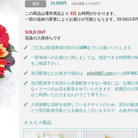
10,000円
価格
（税込価格 11,000円）
この商品は通常商品より
2日
お時間がかかります。
一部の花材の変更によりお届けが可能となります。03-5413-8787
SOLD OUT
花器の入荷待ちです
ご注文は配達希望日前日の
16時
までにお願いいたします。
一部地域へのお届けに関しましては、指定できる時間帯の
をご確認下さい。
当日配達などお急ぎの場合は、
info@087.com
または
03-541
当日配達等で当店から直接配達できない場合には、お届け
なイメージのお花を配達させていただきます。提携店の入
がご利用いただけませんのでご了承下さい。
入荷困難な花材を使用しているデザインのため、翌日の配
とで翌日配達可能となる場合もございますので、お急ぎの
オススメ商品