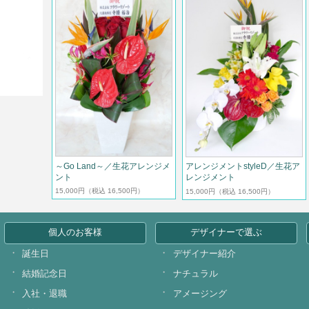
～Go Land～／生花アレンジメ
アレンジメントstyleD／生花ア
ント
レンジメント
15,000円
（税込 16,500円）
15,000円
（税込 16,500円）
個人のお客様
デザイナーで選ぶ
誕生日
デザイナー紹介
結婚記念日
ナチュラル
入社・退職
アメージング