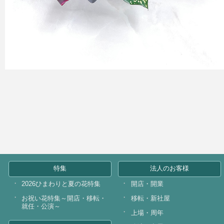
特集
法人のお客様
2026ひまわりと夏の花特集
開店・開業
お祝い花特集～開店・移転・
移転・新社屋
就任・公演～
上場・周年