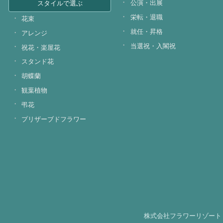
公演・出展
スタイルで選ぶ
栄転・退職
花束
就任・昇格
アレンジ
当選祝・入閣祝
祝花・楽屋花
スタンド花
胡蝶蘭
観葉植物
弔花
プリザーブドフラワー
株式会社フラワーリゾート