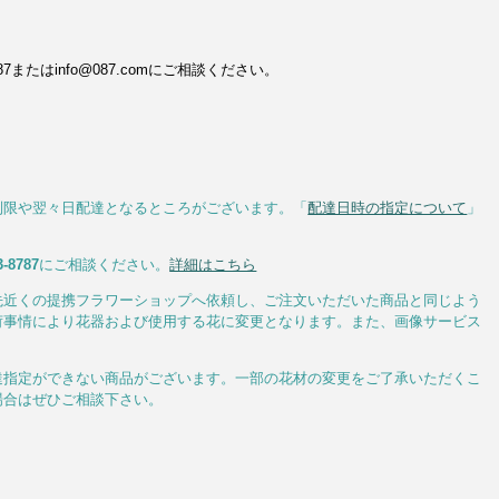
またはinfo@087.comにご相談ください。
制限や翌々日配達となるところがございます。「
配達日時の指定について
」
3-8787
にご相談ください。
詳細はこちら
先近くの提携フラワーショップへ依頼し、ご注文いただいた商品と同じよう
荷事情により花器および使用する花に変更となります。また、画像サービス
達指定ができない商品がございます。一部の花材の変更をご了承いただくこ
場合はぜひご相談下さい。