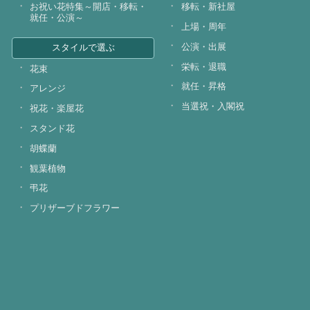
お祝い花特集～開店・移転・
移転・新社屋
就任・公演～
上場・周年
公演・出展
スタイルで選ぶ
栄転・退職
花束
就任・昇格
アレンジ
当選祝・入閣祝
祝花・楽屋花
スタンド花
胡蝶蘭
観葉植物
弔花
プリザーブドフラワー