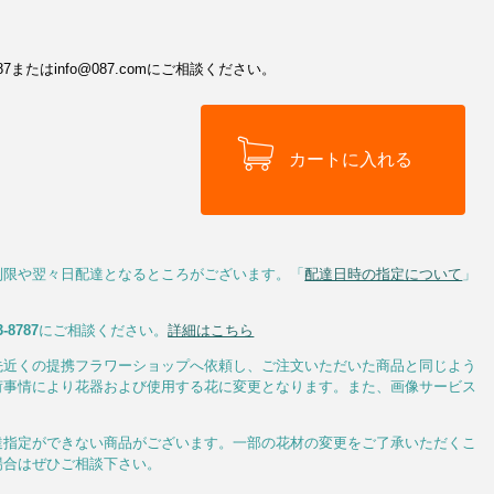
またはinfo@087.comにご相談ください。
制限や翌々日配達となるところがございます。「
配達日時の指定について
」
3-8787
にご相談ください。
詳細はこちら
先近くの提携フラワーショップへ依頼し、ご注文いただいた商品と同じよう
荷事情により花器および使用する花に変更となります。また、画像サービス
達指定ができない商品がございます。一部の花材の変更をご了承いただくこ
場合はぜひご相談下さい。