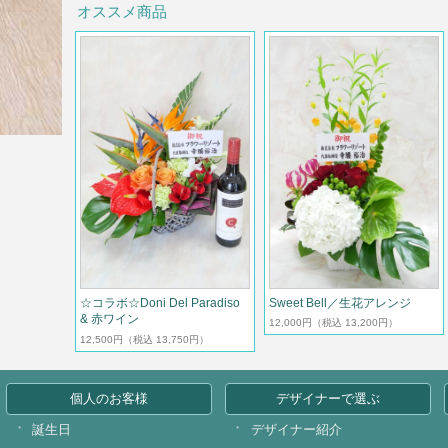
オススメ商品
Sweet Bell／生花アレンジ
☆コラボ☆Doni Del Paradiso
& 赤ワイン
12,000円
（税込 13,200円）
12,500円
（税込 13,750円）
個人のお客様
デザイナーで選ぶ
誕生日
デザイナー紹介