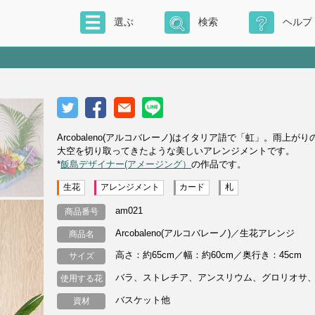
選ぶ
検索
ヘルプ
Arcobaleno(アルコバレーノ)はイタリア語で「虹」。雨
大空を切り取ってきたような美しいアレンジメントです。
*
飯島デザイナー(アメージング）
の作品です。
生花
アレンジメント
カード
札
am021
商品番号
Arcobaleno(アルコバレーノ)／生花アレンジ
商品名
高さ：約65cm／幅：約60cm／奥行き：45cm
サイズ
バラ、ストレチア、アンスリウム、グロリオサ
使用する花
バスケット他
資材