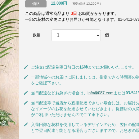
12,000円
価格
（税込価格 13,200円）
この商品は通常商品より
3日
お時間がかかります。
一部の花材の変更によりお届けが可能となります。03-5413-8787
個
数量
ご注文は配達希望日前日の
16時
までにお願いいたします。
一部地域へのお届けに関しましては、指定できる時間帯の
をご確認下さい。
当日配達などお急ぎの場合は、
info@087.com
または
03-541
当日配達等で当店から直接配達できない場合には、お届け
なイメージのお花を配達させていただきます。提携店の入
がご利用いただけませんのでご了承下さい。
入荷困難な花材を使用しているデザインのため、翌日の配
とで翌日配達可能となる場合もございますので、お急ぎの