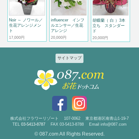
Noir ～ ノワール／
influencer インフ
胡蝶蘭（ 白 ）3本
生花アレンジメン
ルエンサー／生花
立ち スタンダー
ト
アレンジ
ド
17,000円
20,000円
20,000円
サイトマップ
特集
個人のお客様
2026ひまわりと夏の花特集
誕生日
お祝い花特集～開店・移転・就
結婚記念日
任・公演～
入社・退職
結婚
スタイルで選ぶ
出産
花束
株式会社フラワーリゾート
107-0062
東京都港区南青山1-19-7
TEL
03-5413-8787
FAX 03-5413-8788
Email info@087.com
新築・引越
アレンジ
© 087.com All Rights Reserved.
お見舞い
祝花・楽屋花