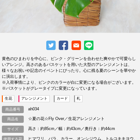
黄色のひまわりを中心に、ピンク・グリーンを合わせた爽やかで可愛らし
いアレンジ。高さのあるバスケットを用いた大型のアレンジメントは、
様々なお祝いや記念のイベントにぴったり。心に残る夏のシーンを華やか
に演出します。
※入荷事情により、ピンクのカラーが白に変更になる場合がございます。
※バスケットがグレータイプに変更になっています。
生花
アレンジメント
カード
札
ah034
商品番号
☆夏の花☆Fly Over／生花アレンジメント
商品名
高さ：約85cm／幅：約43cm／奥行き：約44cm
サイズ
ヒマワリ、バラ、カラー、オンシジウム、トルコキキヨウ、
使用する花