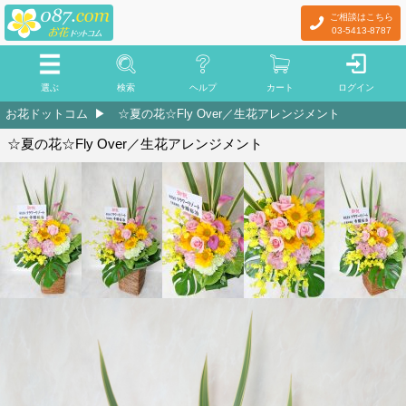
ご相談はこちら
03-5413-8787
選ぶ
検索
ヘルプ
カート
ログイン
お花ドットコム
☆夏の花☆Fly Over／生花アレンジメント
☆夏の花☆Fly Over／生花アレンジメント