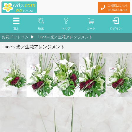
ご相談はこちら
03-5413-8787
選ぶ
検索
ヘルプ
カート
ログイン
お花ドットコム
Luce～光／生花アレンジメント
Luce～光／生花アレンジメント