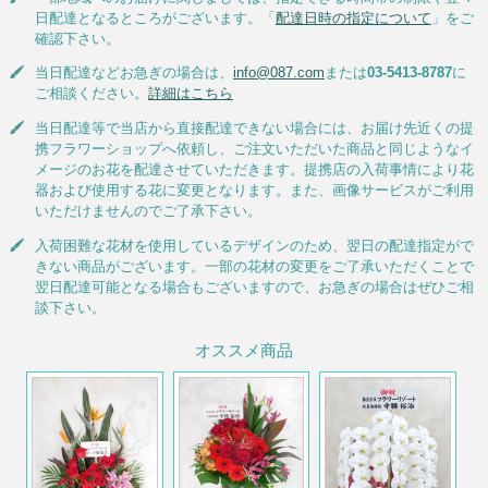
日配達となるところがございます。「
配達日時の指定について
」をご
確認下さい。
当日配達などお急ぎの場合は、
info@087.com
または
03-5413-8787
に
ご相談ください。
詳細はこちら
当日配達等で当店から直接配達できない場合には、お届け先近くの提
携フラワーショップへ依頼し、ご注文いただいた商品と同じようなイ
メージのお花を配達させていただきます。提携店の入荷事情により花
器および使用する花に変更となります。また、画像サービスがご利用
いただけませんのでご了承下さい。
入荷困難な花材を使用しているデザインのため、翌日の配達指定がで
きない商品がございます。一部の花材の変更をご了承いただくことで
翌日配達可能となる場合もございますので、お急ぎの場合はぜひご相
談下さい。
オススメ商品