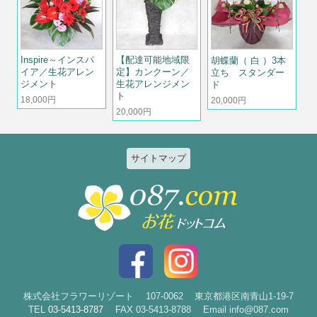
Inspire～インスパ
【配達可能地域限
胡蝶蘭（ 白 ）3本
イア／生花アレン
定】カンクーン／
立ち スタンダー
ジメント
生花アレンジメン
ド
ト
18,000円
20,000円
20,000円
サイトマップ
特集
個人のお客様
2026ひまわりと夏の花特集
誕生日
お祝い花特集～開店・移転・就
結婚記念日
任・公演～
入社・退職
結婚
スタイルで選ぶ
出産
花束
株式会社フラワーリゾート
107-0062
東京都港区南青山1-19-7
TEL
03-5413-8787
FAX 03-5413-8788
Email info@087.com
新築・引越
アレンジ