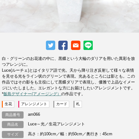
白・グリーンのお花達の中に、黒蝶という大輪のダリアを用いた異彩を放
つアレンジに。
Luce(ルーチェ)とはイタリア語で光。天から降り注ぎ反射して様々な表情
を見せる光をライン状のグリーンで表現。光あるところには影とも。この
作品ではその影をも主役にして黒蝶ダリアで表現し、優雅で上品なイメー
ジにいたしました。エレガントな方にお届けしたいアレンジメントです。
*
飯島デザイナー(アメージング）
の作品です。
生花
アレンジメント
カード
札
am066
商品番号
Luce～光／生花アレンジメント
商品名
高さ：約100cm／幅：約50cm／奥行き：45cm
サイズ