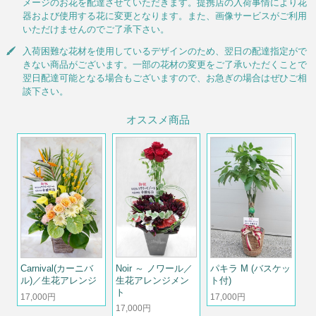
メージのお花を配達させていただきます。提携店の入荷事情により花
器および使用する花に変更となります。また、画像サービスがご利用
いただけませんのでご了承下さい。
入荷困難な花材を使用しているデザインのため、翌日の配達指定がで
きない商品がございます。一部の花材の変更をご了承いただくことで
翌日配達可能となる場合もございますので、お急ぎの場合はぜひご相
談下さい。
オススメ商品
Noir ～ ノワール／
Carnival(カーニバ
パキラ M (バスケッ
生花アレンジメン
ル)／生花アレンジ
ト付)
ト
17,000円
17,000円
17,000円