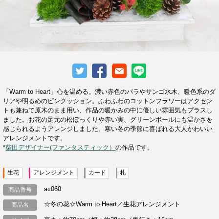
「Warm to Heart」心を温める。濃い赤色のパラやサンゴ水木、暖色系のダ
リアや明るめのピンクッション。ふわふわのコットンフラワーはアクセン
トも兼ねて原木のまま用い、作品の暖かみの中に優しい雰囲気もプラスし
ました。お花の足元の松ぼっくりや赤い実、グリーンボールにも温かさを
感じられるようアレンジしました。寒い冬の季節に喜ばれる大人かわいい
アレンジメントです。
*
柴田デザイナー(ファンタスティック）
の作品です。
生花
アレンジメント
カード
札
ac060
商品番号
☆冬の花☆Warm to Heart／生花アレンジメント
商品名