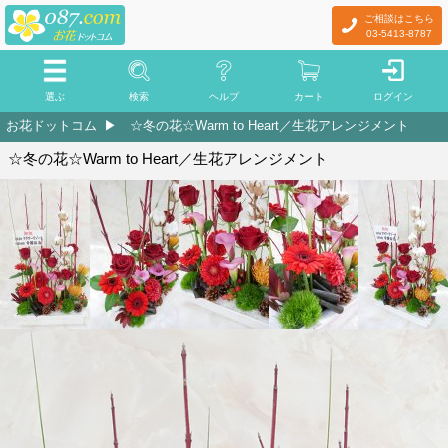
ご相談はこちら
03-5413-8787
選ぶ
検索
ヘルプ
カート
ログイン
お花ドットコム
☆冬の花☆Warm to Heart／生花アレンジメント
☆冬の花☆Warm to Heart／生花アレンジメント