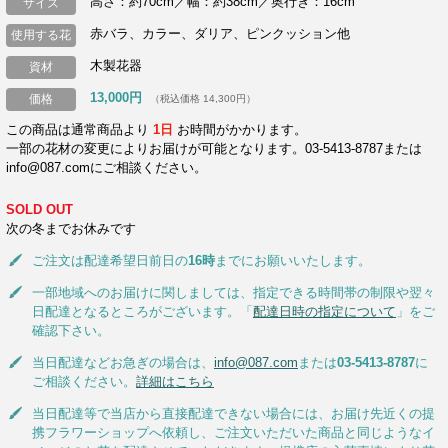
高さ：約70cm／幅：約38cm／奥行き：16cm
サイズ
赤バラ、カラー、ダリア、ピンクッション他
使用する花
木製花器
資材
13,000円
価格
（税込価格 14,300円）
この商品は通常商品より
1日
お時間がかかります。
一部の花材の変更によりお届けが可能となります。03-5413-8787または
info@087.comにご相談ください。
SOLD OUT
次の冬までお休みです
ご注文は配達希望日前日の
16時
までにお願いいたします。
一部地域へのお届けに関しましては、指定できる時間帯の制限や翌々
日配達となるところがございます。「
配達日時の指定について
」をご
確認下さい。
当日配達などお急ぎの場合は、
info@087.com
または
03-5413-8787
に
ご相談ください。
詳細はこちら
当日配達等で当店から直接配達できない場合には、お届け先近くの提
携フラワーショップへ依頼し、ご注文いただいた商品と同じようなイ