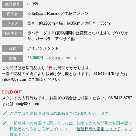
ac085
商品番号
☆新商品☆Remind／生花アレンジ
商品名
高さ：約120cm／幅：約35cm／奥行き：35cm
サイズ
赤バラ、ダリア(夏季期間中は変更となります)、グロリオ
使用する花
サ、ガーベラ、アジサイ他
アイアンスタンド
資材
23,000円
価格
（税込価格 25,300円）
この商品は通常商品より
2日
お時間がかかります。
一部の花材の変更によりお届けが可能となります。03-5413-8787または
info@087.comにご相談ください。
SOLD OUT
スタンドの入荷待ちです。お急ぎの場合はご相談ください。03-5413-8787
またはinfo@087.com
ご注文は配達希望日前日の
16時
までにお願いいたします。
一部地域へのお届けに関しましては、指定できる時間帯の制限や翌々
日配達となるところがございます。「
配達日時の指定について
」をご
確認下さい。