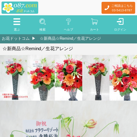
ご相談はこちら
03-5413-8787
選ぶ
検索
ヘルプ
カート
ログイン
お花ドットコム
☆新商品☆Remind／生花アレンジ
☆新商品☆Remind／生花アレンジ