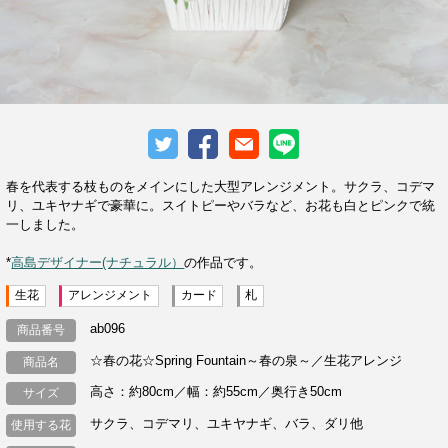
春を代表する枝ものをメインにした大型アレンジメント。サクラ、コデマ
リ、ユキヤナギで豪華に。スイトピーやバラなど、お花も白とピンクで統
一しました。
*
高島デザイナー(ナチュラル）
の作品です。
生花
アレンジメント
カード
札
ab096
商品番号
☆春の花☆Spring Fountain～春の泉～／生花アレンジ
商品名
高さ：約80cm／幅：約55cm／奥行き50cm
サイズ
サクラ、コデマリ、ユキヤナギ、バラ、ダリ他
使用する花