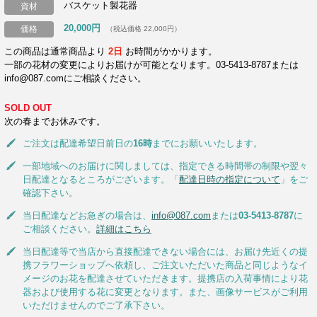
バスケット製花器
資材
20,000円
価格
（税込価格 22,000円）
この商品は通常商品より
2日
お時間がかかります。
一部の花材の変更によりお届けが可能となります。03-5413-8787または
info@087.comにご相談ください。
SOLD OUT
次の春までお休みです。
ご注文は配達希望日前日の
16時
までにお願いいたします。
一部地域へのお届けに関しましては、指定できる時間帯の制限や翌々
日配達となるところがございます。「
配達日時の指定について
」をご
確認下さい。
当日配達などお急ぎの場合は、
info@087.com
または
03-5413-8787
に
ご相談ください。
詳細はこちら
当日配達等で当店から直接配達できない場合には、お届け先近くの提
携フラワーショップへ依頼し、ご注文いただいた商品と同じようなイ
メージのお花を配達させていただきます。提携店の入荷事情により花
器および使用する花に変更となります。また、画像サービスがご利用
いただけませんのでご了承下さい。