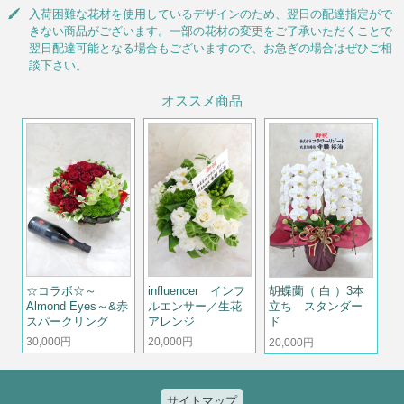
入荷困難な花材を使用しているデザインのため、翌日の配達指定がで
きない商品がございます。一部の花材の変更をご了承いただくことで
翌日配達可能となる場合もございますので、お急ぎの場合はぜひご相
談下さい。
オススメ商品
☆コラボ☆～
influencer インフ
胡蝶蘭（ 白 ）3本
Almond Eyes～&赤
ルエンサー／生花
立ち スタンダー
スパークリング
アレンジ
ド
30,000円
20,000円
20,000円
サイトマップ