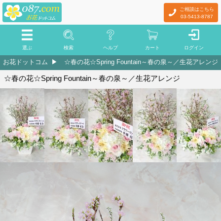
ご相談はこちら
03-5413-8787
選ぶ
検索
ヘルプ
カート
ログイン
お花ドットコム
☆春の花☆Spring Fountain～春の泉～／生花アレンジ
☆春の花☆Spring Fountain～春の泉～／生花アレンジ