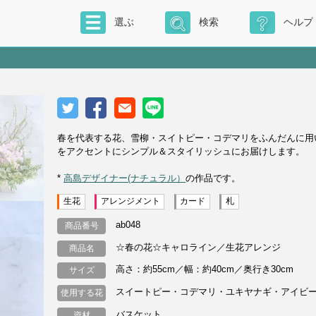
選ぶ
検索
ヘルプ
春を代表する花、雪柳・スイトピー・コデマリをふんだんに用
をアクセントにシンプル＆スタイリッシュにお届けします。
*
高島デザイナー(ナチュラル）
の作品です。
生花
アレンジメント
カード
札
ab048
商品番号
☆春の花☆キャロライン／生花アレンジ
商品名
高さ：約55cm／幅：約40cm／奥行き30cm
サイズ
スイートピー・コデマリ・ユキヤナギ・アイビ
使用する花
バスケット
資材