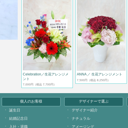
Celebration／生花アレンジメ
ANNA ／ 生花アレンジメント
ント
7,500円
（税込 8,250円）
7,000円
（税込 7,700円）
個人のお客様
デザイナーで選ぶ
誕生日
デザイナー紹介
結婚記念日
ナチュラル
入社・退職
アメージング