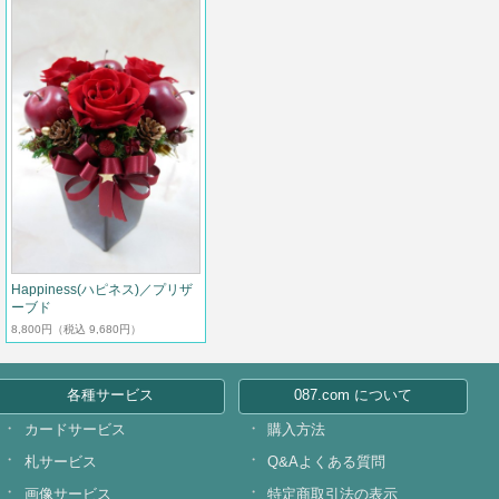
Happiness(ハピネス)／プリザ
ーブド
8,800円
（税込 9,680円）
各種サービス
087.com について
カードサービス
購入方法
札サービス
Q&Aよくある質問
画像サービス
特定商取引法の表示