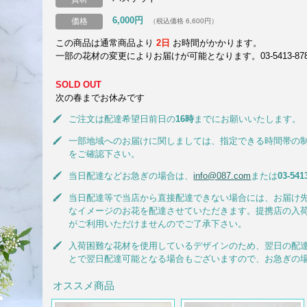
6,000円
価格
（税込価格 6,600円）
この商品は通常商品より
2日
お時間がかかります。
一部の花材の変更によりお届けが可能となります。03-5413-8787
SOLD OUT
次の春までお休みです
ご注文は配達希望日前日の
16時
までにお願いいたします。
一部地域へのお届けに関しましては、指定できる時間帯の
をご確認下さい。
当日配達などお急ぎの場合は、
info@087.com
または
03-541
当日配達等で当店から直接配達できない場合には、お届け
なイメージのお花を配達させていただきます。提携店の入
がご利用いただけませんのでご了承下さい。
入荷困難な花材を使用しているデザインのため、翌日の配
とで翌日配達可能となる場合もございますので、お急ぎの
オススメ商品