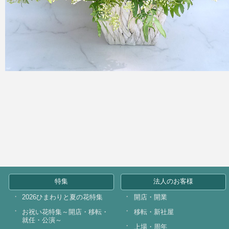
特集
法人のお客様
2026ひまわりと夏の花特集
開店・開業
お祝い花特集～開店・移転・
移転・新社屋
就任・公演～
上場・周年