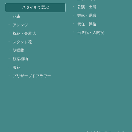
公演・出展
スタイルで選ぶ
栄転・退職
花束
就任・昇格
アレンジ
当選祝・入閣祝
祝花・楽屋花
スタンド花
胡蝶蘭
観葉植物
弔花
プリザーブドフラワー