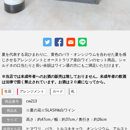
夏を代表する花ひまわりに、黄色のバラ・オンシジウムを合わせた夏を感
じさせるアレンジメントとオーストラリア産白ワインのセット商品。シャ
ルドネの口当たりと長い余韻はワイン通の方にもご満足いただけます。
※当店では未成年者へのお酒の販売は致しておりません。未成年者の飲酒
は法律で固く禁止されています。お酒は２０歳になってから。
生花
アレンジメント
カード
札
cw213
商品番号
☆夏の花☆SLASH&白ワイン
商品名
高さ：約47cm／幅：約37cm／奥行き：約26cm
サイズ
ヒマワリ、バラ、トルコキキョウ、オンシジウム、アルスト
使用する花