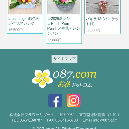
a painting～彩色画
☆2026新商品
パキラ M (バスケッ
／生花アレンジ
☆Pin！ Pom！
ト付)
Pan！／生花アレン
15,500円
17,000円
ジメント
13,000円
サイトマップ
特集
個人のお客様
2026ひまわりと夏の花特集
誕生日
お祝い花特集～開店・移転・就
結婚記念日
任・公演～
入社・退職
結婚
スタイルで選ぶ
出産
花束
株式会社フラワーリゾート
107-0062
東京都港区南青山1-19-7
TEL
03-5413-8787
FAX 03-5413-8788
Email info@087.com
新築・引越
アレンジ