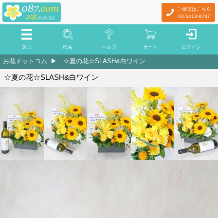
ご相談はこちら
03-5413-8787
選ぶ
検索
ヘルプ
カート
ログイン
お花ドットコム
☆夏の花☆SLASH&白ワイン
☆夏の花☆SLASH&白ワイン