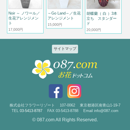
Noir ～ ノワール／
～Go Land～／生花
胡蝶蘭（ 白 ）3本
生花アレンジメン
アレンジメント
立ち スタンダー
ト
ド
15,000円
17,000円
20,000円
サイトマップ
特集
個人のお客様
2026ひまわりと夏の花特集
誕生日
お祝い花特集～開店・移転・就
結婚記念日
任・公演～
入社・退職
結婚
スタイルで選ぶ
出産
花束
株式会社フラワーリゾート
107-0062
東京都港区南青山1-19-7
TEL
03-5413-8787
FAX 03-5413-8788
Email info@087.com
新築・引越
アレンジ
© 087.com All Rights Reserved.
お見舞い
祝花・楽屋花
お悔やみ
スタンド花