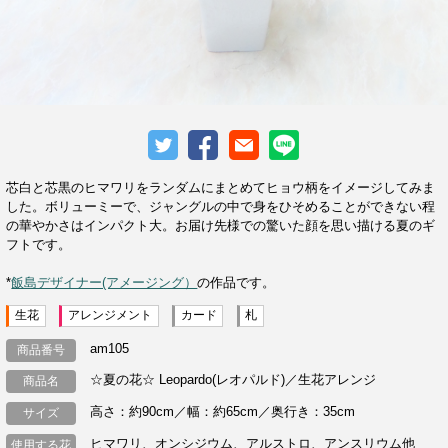
芯白と芯黒のヒマワリをランダムにまとめてヒョウ柄をイメージしてみま
した。ボリューミーで、ジャングルの中で身をひそめることができない程
の華やかさはインパクト大。お届け先様での驚いた顔を思い描ける夏のギ
フトです。
*
飯島デザイナー(アメージング）
の作品です。
生花
アレンジメント
カード
札
am105
商品番号
☆夏の花☆ Leopardo(レオパルド)／生花アレンジ
商品名
高さ：約90cm／幅：約65cm／奥行き：35cm
サイズ
ヒマワリ、オンシジウム、アルストロ、アンスリウム他
使用する花