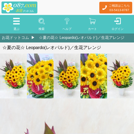
ご相談はこちら
03-5413-8787
選ぶ
検索
ヘルプ
カート
ログイン
お花ドットコム
☆夏の花☆ Leopardo(レオパルド)／生花アレンジ
☆夏の花☆ Leopardo(レオパルド)／生花アレンジ