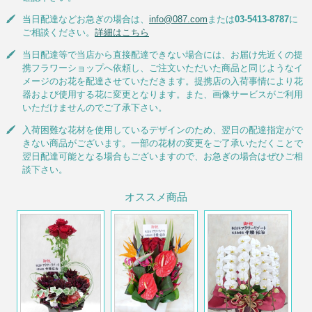
当日配達などお急ぎの場合は、
info@087.com
または
03-5413-8787
に
ご相談ください。
詳細はこちら
当日配達等で当店から直接配達できない場合には、お届け先近くの提
携フラワーショップへ依頼し、ご注文いただいた商品と同じようなイ
メージのお花を配達させていただきます。提携店の入荷事情により花
器および使用する花に変更となります。また、画像サービスがご利用
いただけませんのでご了承下さい。
入荷困難な花材を使用しているデザインのため、翌日の配達指定がで
きない商品がございます。一部の花材の変更をご了承いただくことで
翌日配達可能となる場合もございますので、お急ぎの場合はぜひご相
談下さい。
オススメ商品