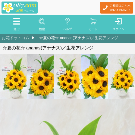
ご相談はこちら
03-5413-8787
選ぶ
検索
ヘルプ
カート
ログイン
お花ドットコム
☆夏の花☆ ananas(アナナス)／生花アレンジ
☆夏の花☆ ananas(アナナス)／生花アレンジ