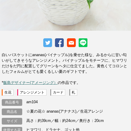
白いバスケットにananas(パイナップル)を乗せた様な、みるからに甘い匂
いがしてきそうなアレンジメント。パイナップルをモチーフに、ヒマワリ
だけをだ円に配置してグリーンをヘタに仕立てました。黄色くてコロンと
したフォルムがとても愛くるしい夏のギフトです。
*
飯島デザイナー(アメージング）
の作品です。
生花
アレンジメント
カード
札
am104
商品番号
☆夏の花☆ ananas(アナナス)／生花アレンジ
商品名
高さ：約39cm／幅：約24cm／奥行き：20cm
サイズ
ヒマワリ、ドラセナ、ゴット他
使用する花