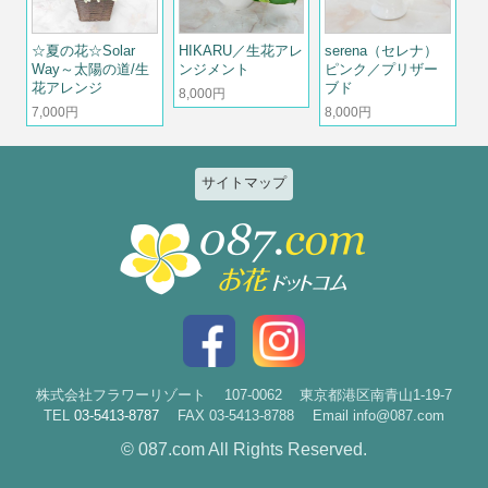
☆夏の花☆Solar
HIKARU／生花アレ
serena（セレナ）
Way～太陽の道/生
ンジメント
ピンク／プリザー
花アレンジ
ブド
8,000円
7,000円
8,000円
サイトマップ
特集
個人のお客様
2026ひまわりと夏の花特集
誕生日
お祝い花特集～開店・移転・就
結婚記念日
任・公演～
入社・退職
結婚
スタイルで選ぶ
出産
花束
株式会社フラワーリゾート
107-0062
東京都港区南青山1-19-7
TEL
03-5413-8787
FAX 03-5413-8788
Email info@087.com
新築・引越
アレンジ
© 087.com All Rights Reserved.
お見舞い
祝花・楽屋花
お悔やみ
スタンド花