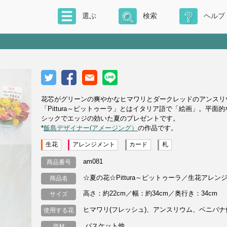
選ぶ
検索
ヘルプ
花芯がグリーンの爽やかなヒマワリとダークレッドのアンスリ
「Pittura～ピットゥーラ」とはイタリア語で「絵画」。平
シックでエッジの効いた夏のプレゼントです。
*
飯島デザイナー(アメージング）
の作品です。
生花
アレンジメント
カード
札
am081
商品番号
☆夏の花☆Pittura～ピットゥーラ／生花アレン
商品名
高さ：約22cm／幅：約34cm／奥行き：34cm
サイズ
ヒマワリ(フレッシュ)、アンスリウム、ベニバ
使用する花
.バスケット他
資材