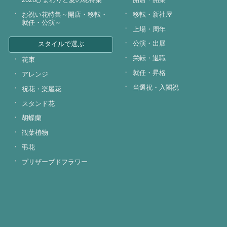
お祝い花特集～開店・移転・
移転・新社屋
就任・公演～
上場・周年
公演・出展
スタイルで選ぶ
栄転・退職
花束
就任・昇格
アレンジ
当選祝・入閣祝
祝花・楽屋花
スタンド花
胡蝶蘭
観葉植物
弔花
プリザーブドフラワー