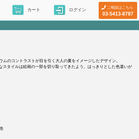
ご相談はこちら
カート
ログイン
03-5413-8787
ウムのコントラストが目を引く大人の夏をイメージしたデザイン。
面的なスタイルは絵画の一部を切り取ってきたよう。はっきりとした色遣いが
ジ
ナ他