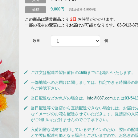
9,000円
価格
（税込価格 9,900円）
この商品は通常商品より
2日
お時間がかかります。
一部の花材の変更によりお届けが可能となります。03-5413-8787
個
数量
ご注文は配達希望日前日の
16時
までにお願いいたします。
一部地域へのお届けに関しましては、指定できる時間帯の
をご確認下さい。
当日配達などお急ぎの場合は、
info@087.com
または
03-541
当日配達等で当店から直接配達できない場合には、お届け
なイメージのお花を配達させていただきます。提携店の入
がご利用いただけませんのでご了承下さい。
入荷困難な花材を使用しているデザインのため、翌日の配
とで翌日配達可能となる場合もございますので、お急ぎの