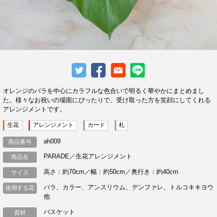
オレンジのバラを中心にカラフルな色合いで明るく華やかにまとめまし
た。様々なお祝いの場面にぴったりで、受け取った方を笑顔にしてくれる
アレンジメントです。
生花
アレンジメント
カード
札
ah009
商品番号
PARADE／生花アレンジメント
商品名
高さ：約70cm／幅：約50cm／奥行き：約40cm
サイズ
バラ、カラー、アンスリウム、デンファレ、トルコキキヨウ
使用する花
他
バスケット
資材