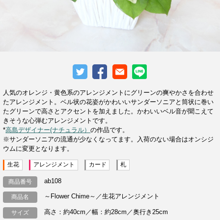
人気のオレンジ・黄色系のアレンジメントにグリーンの爽やかさを合わせ
たアレンジメント。ベル状の花姿がかわいいサンダーソニアと筒状に巻い
たグリーンで高さとアクセントを加えました。かわいいベル音が聞こえて
きそうな心弾むアレンジメントです。
*
高島デザイナー(ナチュラル）
の作品です。
※サンダーソニアの流通が少なくなってます。入荷のない場合はオンシジ
ウムに変更となります。
生花
アレンジメント
カード
札
ab108
商品番号
～Flower Chime～／生花アレンジメント
商品名
高さ：約40cm／幅：約28cm／奥行き25cm
サイズ