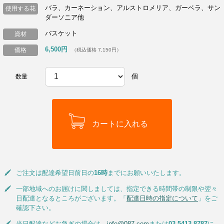
バラ、カーネーション、アルストロメリア、ガーベラ、サン
使用する花
ダーソニア他
バスケット
資材
6,500円
価格
（税込価格 7,150円）
個
数量
ご注文は配達希望日前日の
16時
までにお願いいたします。
一部地域へのお届けに関しましては、指定できる時間帯の制限や翌々
日配達となるところがございます。「
配達日時の指定について
」をご
確認下さい。
当日配達などお急ぎの場合は、
info@087.com
または
03-5413-8787
に