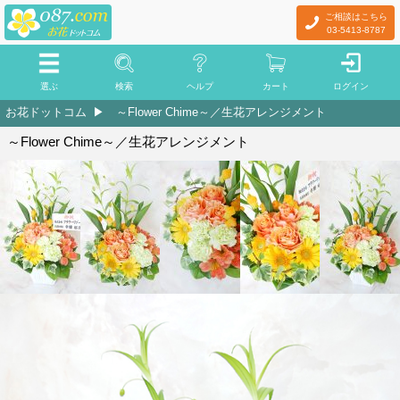
ご相談はこちら
03-5413-8787
選ぶ
検索
ヘルプ
カート
ログイン
お花ドットコム
～Flower Chime～／生花アレンジメント
～Flower Chime～／生花アレンジメント