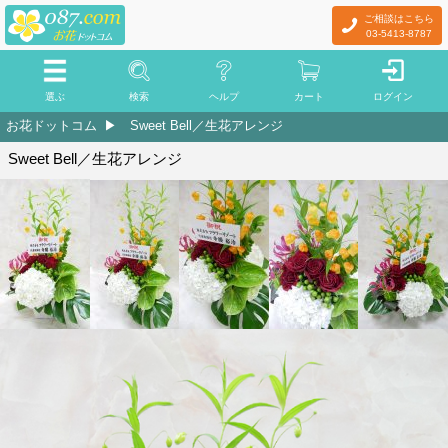
ご相談はこちら
03-5413-8787
選ぶ
検索
ヘルプ
カート
ログイン
お花ドットコム
Sweet Bell／生花アレンジ
Sweet Bell／生花アレンジ