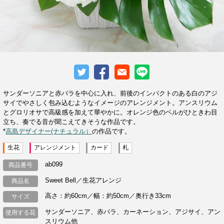
サンダーソニアと赤バラを中心に入れ、前後のインパクトのある白のアジ
サイでやさしく包み込むようなイメージのアレンジメント。アンスリウム
とグロリオサで高級感を加えて華やかに。オレンジ色のベルがひときわ目
立ち、奏でる音が聞こえてきそうな作品です。
*
高島デザイナー(ナチュラル）
の作品です。
生花
アレンジメント
カード
札
ab099
商品番号
Sweet Bell／生花アレンジ
商品名
高さ：約60cm／幅：約50cm／奥行き33cm
サイズ
サンダーソニア、赤バラ、カーネーション、アジサイ、アン
使用する花
スリウム他