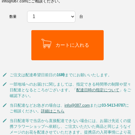
info@087.comにご相談ください。
台
数量
ご注文は配達希望日前日の
16時
までにお願いいたします。
一部地域へのお届けに関しましては、指定できる時間帯の制限や翌々
日配達となるところがございます。「
配達日時の指定について
」をご
確認下さい。
当日配達などお急ぎの場合は、
info@087.com
または
03-5413-8787
に
ご相談ください。
詳細はこちら
当日配達等で当店から直接配達できない場合には、お届け先近くの提
携フラワーショップへ依頼し、ご注文いただいた商品と同じようなイ
メージのお花を配達させていただきます。提携店の入荷事情により花