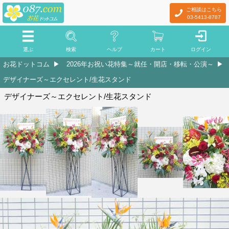
ご相談はこちら
03-5413-8787
選ぶ
検索
ヘルプ
カート
ログイン
お花ドットコム
2026年お祝い花特集～就任・開店・移転・公演～
デザイナーズ～エクセレント/生花スタンド
デザイナーズ～エクセレント/生花スタンド