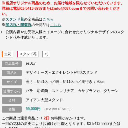
※当店オリジナル商品のため、お届け地域を限らせていただいています。
詳細は電話03-5413-8787またはinfo@087.comまでお問い合わせくださ
い。
※
スタンド花
の全商品は
こちら
※
開店祝・開業祝
の全商品は
こちら
公演内容やお受取人様のイメージに合わせたオリジナルデザインのスタ
ンド花を作成いたします。
生花
スタンド花
札
es017
商品番号
デザイナーズ～エクセレント/生花スタンド
商品名
高さ：約210cm／幅：約110cm／奥行き：70cm
サイズ
バラ、胡蝶蘭、ストレリチア、カサブランカ、グリーン
使用する花
アイアン大型スタンド
資材
55,000円
価格
（税込価格 60,500円）
この商品は通常商品より
2日
お時間がかかります。
一部の花材の変更によりお届けが可能となります。03-5413-8787または