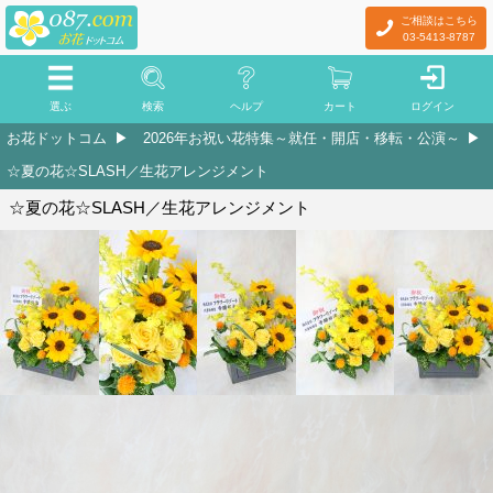
ご相談はこちら
03-5413-8787
選ぶ
検索
ヘルプ
カート
ログイン
お花ドットコム
2026年お祝い花特集～就任・開店・移転・公演～
☆夏の花☆SLASH／生花アレンジメント
☆夏の花☆SLASH／生花アレンジメント