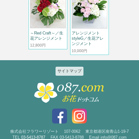
～Red Craft～／生
アレンジメント
花アレンジメント
styleG／生花アレ
ンジメント
12,800円
10,000円
サイトマップ
特集
個人のお客様
2026ひまわりと夏の花特集
誕生日
お祝い花特集～開店・移転・就
結婚記念日
任・公演～
入社・退職
結婚
スタイルで選ぶ
出産
花束
株式会社フラワーリゾート
107-0062
東京都港区南青山1-19-7
TEL
03-5413-8787
FAX 03-5413-8788
Email info@087.com
新築・引越