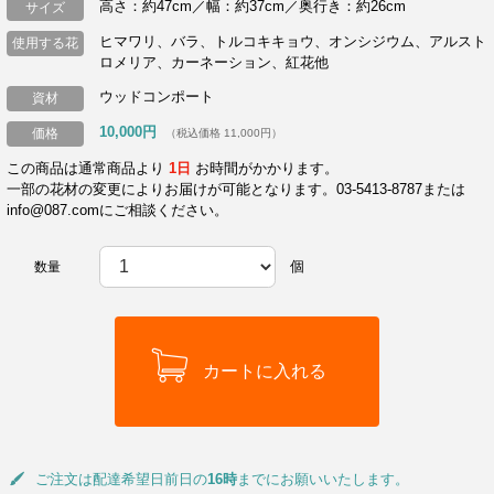
高さ：約47cm／幅：約37cm／奥行き：約26cm
サイズ
ヒマワリ、バラ、トルコキキョウ、オンシジウム、アルスト
使用する花
ロメリア、カーネーション、紅花他
ウッドコンポート
資材
10,000円
価格
（税込価格 11,000円）
この商品は通常商品より
1日
お時間がかかります。
一部の花材の変更によりお届けが可能となります。03-5413-8787または
info@087.comにご相談ください。
個
数量
ご注文は配達希望日前日の
16時
までにお願いいたします。