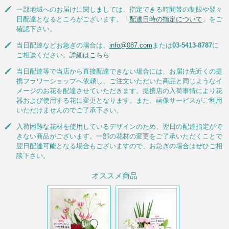
一部地域へのお届けに関しましては、指定できる時間帯の制限や翌々
日配達となるところがございます。「
配達日時の指定について
」をご
確認下さい。
当日配達などお急ぎの場合は、
info@087.com
または
03-5413-8787
に
ご相談ください。
詳細はこちら
当日配達等で当店から直接配達できない場合には、お届け先近くの提
携フラワーショップへ依頼し、ご注文いただいた商品と同じようなイ
メージのお花を配達させていただきます。提携店の入荷事情により花
器および使用する花に変更となります。また、画像サービスがご利用
いただけませんのでご了承下さい。
入荷困難な花材を使用しているデザインのため、翌日の配達指定がで
きない商品がございます。一部の花材の変更をご了承いただくことで
翌日配達可能となる場合もございますので、お急ぎの場合はぜひご相
談下さい。
オススメ商品