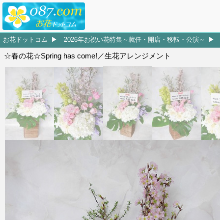
お花ドットコム
2026年お祝い花特集～就任・開店・移転・公演～
☆春の花☆Spring has come!／生花アレンジメント