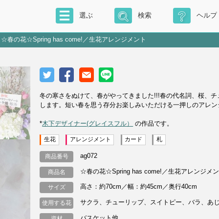
選ぶ
検索
ヘルプ
☆春の花☆Spring has come!／生花アレンジメント
冬の寒さをぬけて、春がやってきました!!!春の代名詞、桜、
します。短い春を思う存分お楽しみいただける一押しのアレン
*
木下デザイナー(グレイスフル）
の作品です。
生花
アレンジメント
カード
札
ag072
商品番号
☆春の花☆Spring has come!／生花アレンジメ
商品名
高さ：約70cm／幅：約45cm／奥行40cm
サイズ
サクラ、チューリップ、スイトピー、バラ、あ
使用する花
バスケット他
資材