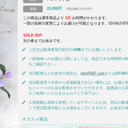
20,000円
価格
（税込価格 22,000円）
この商品は通常商品より
2日
お時間がかかります。
一部の花材の変更によりお届けが可能となります。03-5413-8787
SOLD OUT
次の春までお休みです。
ご注文は配達希望日前日の
16時
までにお願いいたします。
一部地域へのお届けに関しましては、指定できる時間帯の
をご確認下さい。
当日配達などお急ぎの場合は、
info@087.com
または
03-541
当日配達等で当店から直接配達できない場合には、お届け
なイメージのお花を配達させていただきます。提携店の入
がご利用いただけませんのでご了承下さい。
入荷困難な花材を使用しているデザインのため、翌日の配
とで翌日配達可能となる場合もございますので、お急ぎの
オススメ商品