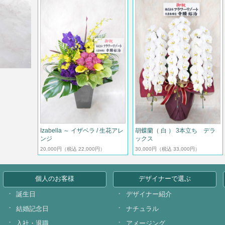
Izabella ～ イザベラ / 生花アレ
胡蝶蘭（ 白 ） 3本立ち デラ
ンジ
ックス
20,000円
（税込 22,000円）
30,000円
（税込 33,000円）
個人のお客様
デザイナーで選ぶ
誕生日
デザイナー紹介
結婚記念日
ナチュラル
入社・退職
アメージング