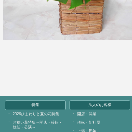
特集
法人のお客様
2026ひまわりと夏の花特集
開店・開業
お祝い花特集～開店・移転・
移転・新社屋
就任・公演～
上場・周年