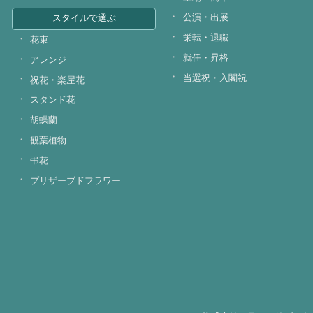
公演・出展
スタイルで選ぶ
栄転・退職
花束
就任・昇格
アレンジ
当選祝・入閣祝
祝花・楽屋花
スタンド花
胡蝶蘭
観葉植物
弔花
プリザーブドフラワー