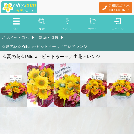
ご相談はこちら
03-5413-8787
選ぶ
検索
ヘルプ
カート
ログイン
お花ドットコム
新築・引越
☆夏の花☆Pittura～ピットゥーラ／生花アレンジ
☆夏の花☆Pittura～ピットゥーラ／生花アレンジ