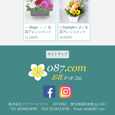
～ Magic ～ ／ 生
☆Starlight☆彡／生
花アレンジメント
花アレンジメント
11,000円
10,000円
サイトマップ
特集
個人のお客様
2026ひまわりと夏の花特集
誕生日
お祝い花特集～開店・移転・就
結婚記念日
任・公演～
入社・退職
結婚
スタイルで選ぶ
出産
花束
株式会社フラワーリゾート
107-0062
東京都港区南青山1-19-7
TEL
03-5413-8787
FAX 03-5413-8788
Email info@087.com
新築・引越
アレンジ