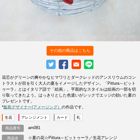
その他の商品はこちら
花芯がグリーンの爽やかなヒマワリとダークレッドのアンスリウムのコン
トラストが目を引く大人の夏をイメージしたデザイン。「Pittura～ピット
ゥーラ」とはイタリア語で「絵画」。平面的なスタイルは絵画の一部を切
り取ってきたよう。はっきりとした色遣いがシックでエッジの効いた夏の
プレゼントです。
*
飯島デザイナー(アメージング）
の作品です。
生花
アレンジメント
カード
札
am081
商品番号
☆夏の花☆Pittura～ピットゥーラ／生花アレンジ
商品名