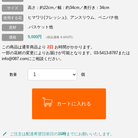
高さ：約22cm／幅：約34cm／奥行き：34cm
サイズ
ヒマワリ(フレッシュ)、アンスリウム、ベニバナ他
使用する花
.バスケット他
資材
9,000円
価格
（税込価格 9,900円）
この商品は通常商品より
2日
お時間がかかります。
一部の花材の変更によりお届けが可能となります。03-5413-8787または
info@087.comにご相談ください。
個
数量
ご注文は配達希望日前日の
16時
までにお願いいたします。