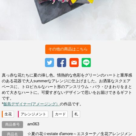
その他の商品はこちら
真っ赤な花たちに夏の挿し色。情熱的な色彩をグリーンのハートと重厚感
のある花器で大人summerなアレンジに仕上げました。お洒落なスクエア
ベースに、トロピカルなハート形のアンスリウム・バラ・ひまわりをまと
めて大きなハートに。可愛すぎないデザインで思いをお届けできるギフト
です。
*
飯島デザイナー(アメージング）
の作品です。
生花
アレンジメント
カード
札
am063
商品番号
☆夏の花☆estate d'amore～エスターテ／生花アレンジメン
商品名