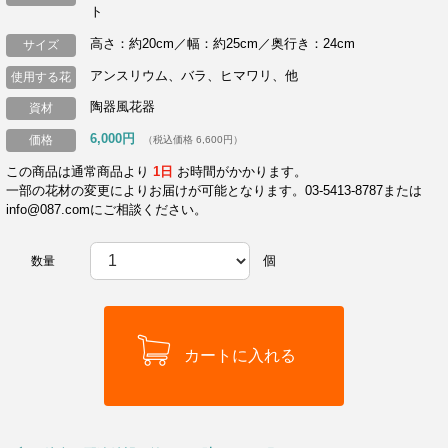
ト
高さ：約20cm／幅：約25cm／奥行き：24cm
サイズ
アンスリウム、バラ、ヒマワリ、他
使用する花
陶器風花器
資材
6,000円
価格
（税込価格 6,600円）
この商品は通常商品より
1日
お時間がかかります。
一部の花材の変更によりお届けが可能となります。03-5413-8787または
info@087.comにご相談ください。
個
数量