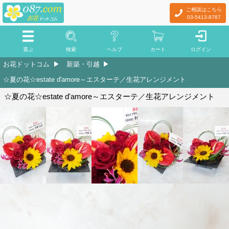
ご相談はこちら
03-5413-8787
選ぶ
検索
ヘルプ
カート
ログイン
お花ドットコム
新築・引越
☆夏の花☆estate d'amore～エスターテ／生花アレンジメント
☆夏の花☆estate d'amore～エスターテ／生花アレンジメント