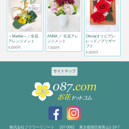
～Marble～／生花
Olivia(オリビア)～
ANNA ／ 生花アレ
アレンジメント
レッド／プリザー
ンジメント
ブド
6,000円
7,500円
6,800円
サイトマップ
特集
個人のお客様
2026ひまわりと夏の花特集
誕生日
お祝い花特集～開店・移転・就
結婚記念日
任・公演～
入社・退職
結婚
スタイルで選ぶ
出産
花束
株式会社フラワーリゾート
107-0062
東京都港区南青山1-19-7