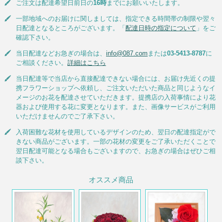
ご注文は配達希望日前日の
16時
までにお願いいたします。
一部地域へのお届けに関しましては、指定できる時間帯の制限や翌々
日配達となるところがございます。「
配達日時の指定について
」をご
確認下さい。
当日配達などお急ぎの場合は、
info@087.com
または
03-5413-8787
に
ご相談ください。
詳細はこちら
当日配達等で当店から直接配達できない場合には、お届け先近くの提
携フラワーショップへ依頼し、ご注文いただいた商品と同じようなイ
メージのお花を配達させていただきます。提携店の入荷事情により花
器および使用する花に変更となります。また、画像サービスがご利用
いただけませんのでご了承下さい。
入荷困難な花材を使用しているデザインのため、翌日の配達指定がで
きない商品がございます。一部の花材の変更をご了承いただくことで
翌日配達可能となる場合もございますので、お急ぎの場合はぜひご相
談下さい。
オススメ商品