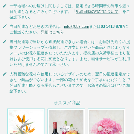
一部地域へのお届けに関しましては、指定できる時間帯の制限や翌々
日配達となるところがございます。「
配達日時の指定について
」をご
確認下さい。
当日配達などお急ぎの場合は、
info@087.com
または
03-5413-8787
に
ご相談ください。
詳細はこちら
当日配達等で当店から直接配達できない場合には、お届け先近くの提
携フラワーショップへ依頼し、ご注文いただいた商品と同じようなイ
メージのお花を配達させていただきます。提携店の入荷事情により花
器および使用する花に変更となります。また、画像サービスがご利用
いただけませんのでご了承下さい。
入荷困難な花材を使用しているデザインのため、翌日の配達指定がで
きない商品がございます。一部の花材の変更をご了承いただくことで
翌日配達可能となる場合もございますので、お急ぎの場合はぜひご相
談下さい。
オススメ商品