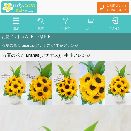
ご相談はこちら
03-5413-8787
選ぶ
検索
ヘルプ
カート
ログイン
お花ドットコム
結婚
☆夏の花☆ ananas(アナナス)／生花アレンジ
☆夏の花☆ ananas(アナナス)／生花アレンジ