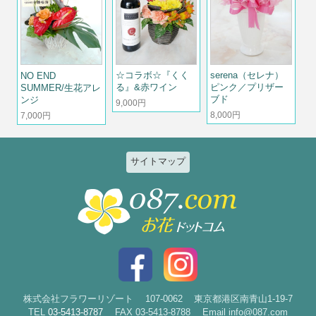
☆コラボ☆『くく
serena（セレナ）
NO END
る』&赤ワイン
ピンク／プリザー
SUMMER/生花アレ
ブド
ンジ
9,000円
8,000円
7,000円
サイトマップ
特集
個人のお客様
2026ひまわりと夏の花特集
誕生日
お祝い花特集～開店・移転・就
結婚記念日
任・公演～
入社・退職
結婚
スタイルで選ぶ
出産
花束
株式会社フラワーリゾート
107-0062
東京都港区南青山1-19-7
TEL
03-5413-8787
FAX 03-5413-8788
Email info@087.com
新築・引越