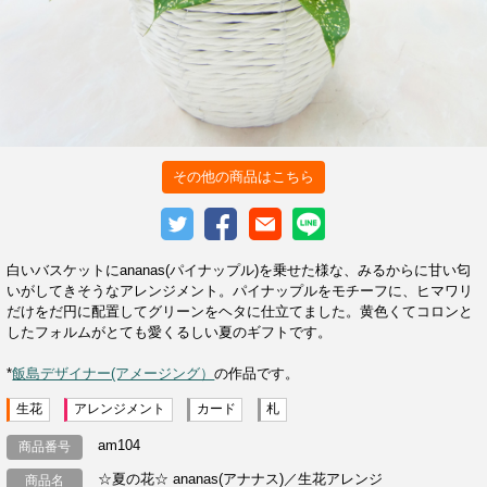
その他の商品はこちら
白いバスケットにananas(パイナップル)を乗せた様な、みるからに甘い匂
いがしてきそうなアレンジメント。パイナップルをモチーフに、ヒマワリ
だけをだ円に配置してグリーンをヘタに仕立てました。黄色くてコロンと
したフォルムがとても愛くるしい夏のギフトです。
*
飯島デザイナー(アメージング）
の作品です。
生花
アレンジメント
カード
札
am104
商品番号
☆夏の花☆ ananas(アナナス)／生花アレンジ
商品名