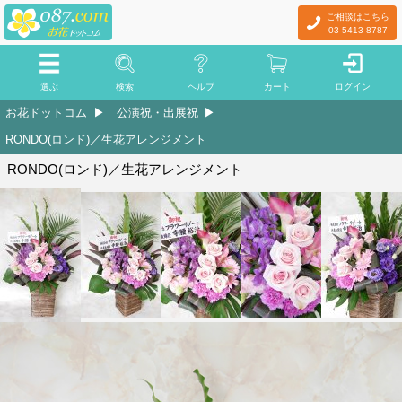
ご相談はこちら
03-5413-8787
選ぶ
検索
ヘルプ
カート
ログイン
お花ドットコム
公演祝・出展祝
RONDO(ロンド)／生花アレンジメント
RONDO(ロンド)／生花アレンジメント