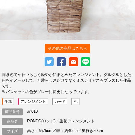
その他の商品はこちら
同系色でかわいらしく軽やかにまとめたアレンジメント。グルグルとした
円をイメージして、可愛らしさだけでなくミステリアスもプラスした作品
です。
※バスケットの色がグレーに変更になっています。
生花
アレンジメント
カード
札
an010
商品番号
RONDO(ロンド)／生花アレンジメント
商品名
高さ：約75cm／幅：約40cm／奥行き30cm
サイズ