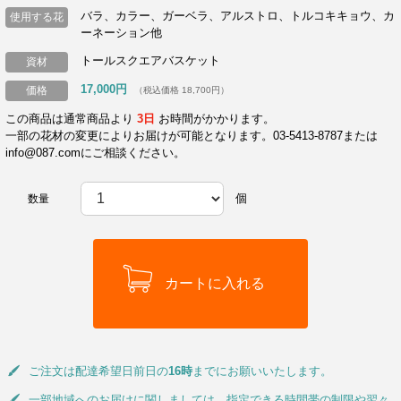
バラ、カラー、ガーベラ、アルストロ、トルコキキョウ、カ
使用する花
ーネーション他
トールスクエアバスケット
資材
17,000円
価格
（税込価格 18,700円）
この商品は通常商品より
3日
お時間がかかります。
一部の花材の変更によりお届けが可能となります。03-5413-8787または
info@087.comにご相談ください。
個
数量
ご注文は配達希望日前日の
16時
までにお願いいたします。
一部地域へのお届けに関しましては、指定できる時間帯の制限や翌々