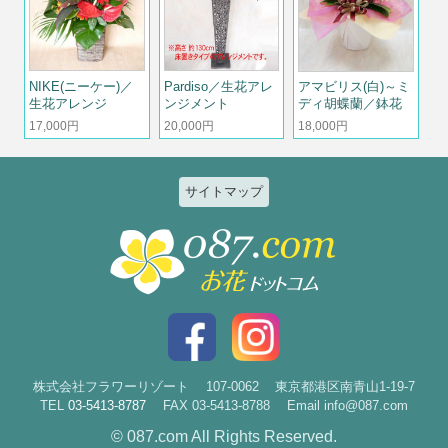
NIKE(ニーケー)／
Pardiso／生花アレ
アマビリス(白)～ミ
生花アレンジ
ンジメント
ディ胡蝶蘭／鉢花
17,000円
20,000円
18,000円
サイトマップ
特集
個人のお客様
2026ひまわりと夏の花特集
誕生日
お祝い花特集～開店・移転・就
結婚記念日
任・公演～
入社・退職
結婚
スタイルで選ぶ
出産
花束
株式会社フラワーリゾート
107-0062
東京都港区南青山1-19-7
TEL
03-5413-8787
FAX 03-5413-8788
Email info@087.com
新築・引越
アレンジ
© 087.com All Rights Reserved.
お見舞い
祝花・楽屋花