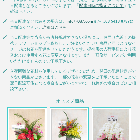
日配達となるところがございます。「
配達日時の指定について
」をご
確認下さい。
当日配達などお急ぎの場合は、
info@087.com
または
03-5413-8787
に
ご相談ください。
詳細はこちら
当日配達等で当店から直接配達できない場合には、お届け先近くの提
携フラワーショップへ依頼し、ご注文いただいた商品と同じようなイ
メージのお花を配達させていただきます。提携店の入荷事情により花
器および使用する花に変更となります。また、画像サービスがご利用
いただけませんのでご了承下さい。
入荷困難な花材を使用しているデザインのため、翌日の配達指定がで
きない商品がございます。一部の花材の変更をご了承いただくことで
翌日配達可能となる場合もございますので、お急ぎの場合はぜひご相
談下さい。
オススメ商品