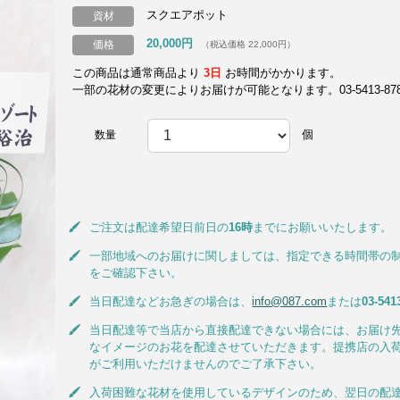
スクエアポット
資材
20,000円
価格
（税込価格 22,000円）
この商品は通常商品より
3日
お時間がかかります。
一部の花材の変更によりお届けが可能となります。03-5413-8787
個
数量
ご注文は配達希望日前日の
16時
までにお願いいたします。
一部地域へのお届けに関しましては、指定できる時間帯の
をご確認下さい。
当日配達などお急ぎの場合は、
info@087.com
または
03-541
当日配達等で当店から直接配達できない場合には、お届け
なイメージのお花を配達させていただきます。提携店の入
がご利用いただけませんのでご了承下さい。
入荷困難な花材を使用しているデザインのため、翌日の配