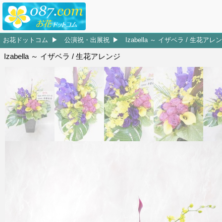
お花ドットコム
公演祝・出展祝
Izabella ～ イザベラ / 生花アレ
Izabella ～ イザベラ / 生花アレンジ