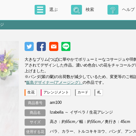
選ぶ
検索
ヘルプ
ンジ
大きなブリム(つば)に華やかでボリューミーなコサージュや
アされてデザインした作品。濃いめ色合いの花をチャコールグ
上げました。
※バンダ(紫の蘭)の出荷数が減少しているため、変更等のご相
*
飯島デザイナー(アメージング）
の作品です。
生花
アレンジメント
カード
札
am100
商品番号
Izabella ～ イザベラ / 生花アレンジ
商品名
高さ：約65cm／幅：約55cm／奥行き：45cm
サイズ
バラ、カラー、トルコキキヨウ、バンダ、アン
使用する花