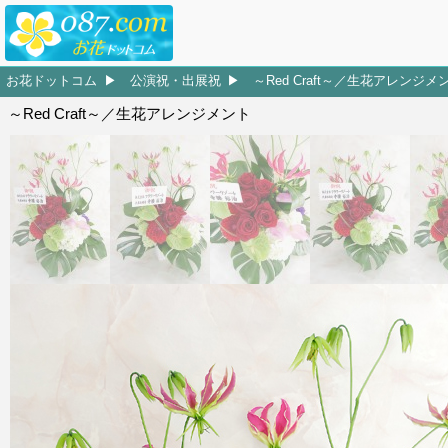
お花ドットコム
公演祝・出展祝
～Red Craft～／生花アレンジメ
～Red Craft～／生花アレンジメント