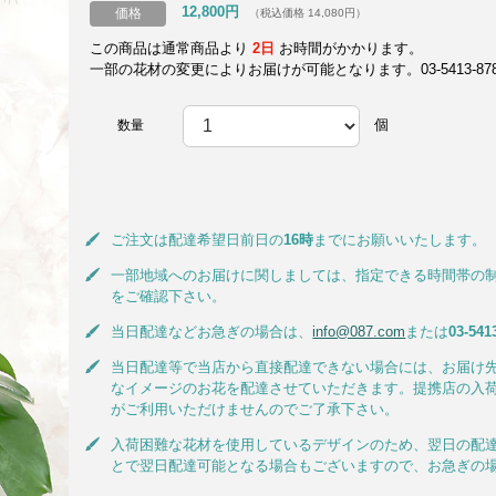
12,800円
価格
（税込価格 14,080円）
この商品は通常商品より
2日
お時間がかかります。
一部の花材の変更によりお届けが可能となります。03-5413-8787
個
数量
ご注文は配達希望日前日の
16時
までにお願いいたします。
一部地域へのお届けに関しましては、指定できる時間帯の
をご確認下さい。
当日配達などお急ぎの場合は、
info@087.com
または
03-541
当日配達等で当店から直接配達できない場合には、お届け
なイメージのお花を配達させていただきます。提携店の入
がご利用いただけませんのでご了承下さい。
入荷困難な花材を使用しているデザインのため、翌日の配
とで翌日配達可能となる場合もございますので、お急ぎの