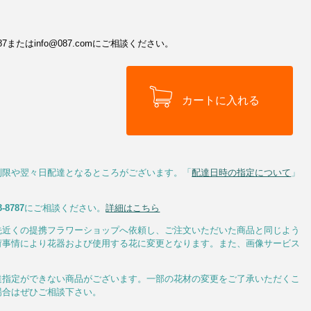
またはinfo@087.comにご相談ください。
制限や翌々日配達となるところがございます。「
配達日時の指定について
」
3-8787
にご相談ください。
詳細はこちら
先近くの提携フラワーショップへ依頼し、ご注文いただいた商品と同じよう
荷事情により花器および使用する花に変更となります。また、画像サービス
達指定ができない商品がございます。一部の花材の変更をご了承いただくこ
場合はぜひご相談下さい。