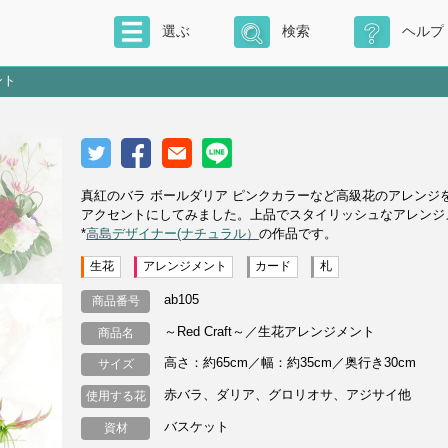
選ぶ
検索
ヘルプ
ント
真紅のバラ ボールダリア ピンクカラーなど高級花のアレンジ
アクセントにしてみました。上品でスタイリッシュなアレンジ
*
高島デザイナー(ナチュラル）
の作品です。
生花
アレンジメント
カード
札
ab105
商品番号
～Red Craft～／生花アレンジメント
商品名
高さ：約65cm／幅：約35cm／奥行き30cm
サイズ
赤バラ、ダリア、グロリオサ、アジサイ他
使用する花
バスケット
資材