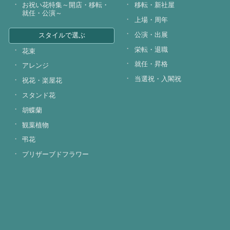
お祝い花特集～開店・移転・
移転・新社屋
就任・公演～
上場・周年
公演・出展
スタイルで選ぶ
栄転・退職
花束
就任・昇格
アレンジ
当選祝・入閣祝
祝花・楽屋花
スタンド花
胡蝶蘭
観葉植物
弔花
プリザーブドフラワー