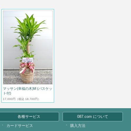
マッサン(幸福の木)M (バスケッ
ト付)
17,000円
（税込 18,700円）
各種サービス
087.com について
カードサービス
購入方法