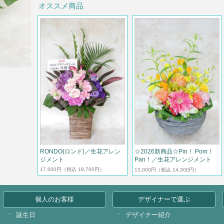
オススメ商品
RONDO(ロンド)／生花アレン
☆2026新商品☆Pin！ Pom！
ジメント
Pan！／生花アレンジメント
17,000円
（税込 18,700円）
13,000円
（税込 14,300円）
個人のお客様
デザイナーで選ぶ
誕生日
デザイナー紹介