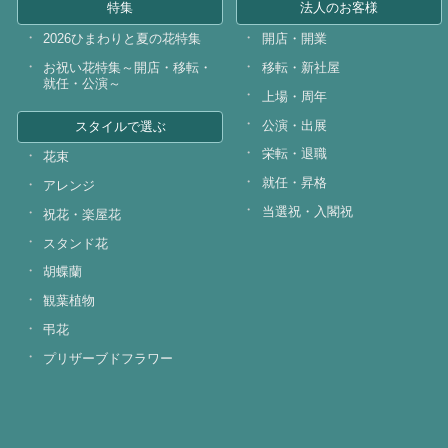
特集
法人のお客様
2026ひまわりと夏の花特集
開店・開業
お祝い花特集～開店・移転・
移転・新社屋
就任・公演～
上場・周年
公演・出展
スタイルで選ぶ
栄転・退職
花束
就任・昇格
アレンジ
当選祝・入閣祝
祝花・楽屋花
スタンド花
胡蝶蘭
観葉植物
弔花
プリザーブドフラワー