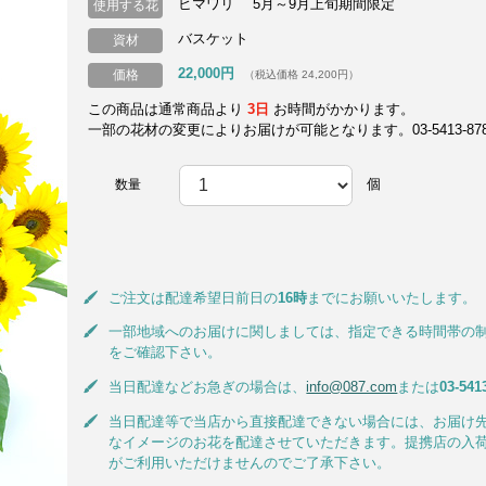
ヒマワリ 5月～9月上旬期間限定
使用する花
バスケット
資材
22,000円
価格
（税込価格 24,200円）
この商品は通常商品より
3日
お時間がかかります。
一部の花材の変更によりお届けが可能となります。03-5413-8787
個
数量
ご注文は配達希望日前日の
16時
までにお願いいたします。
一部地域へのお届けに関しましては、指定できる時間帯の
をご確認下さい。
当日配達などお急ぎの場合は、
info@087.com
または
03-541
当日配達等で当店から直接配達できない場合には、お届け
なイメージのお花を配達させていただきます。提携店の入
がご利用いただけませんのでご了承下さい。