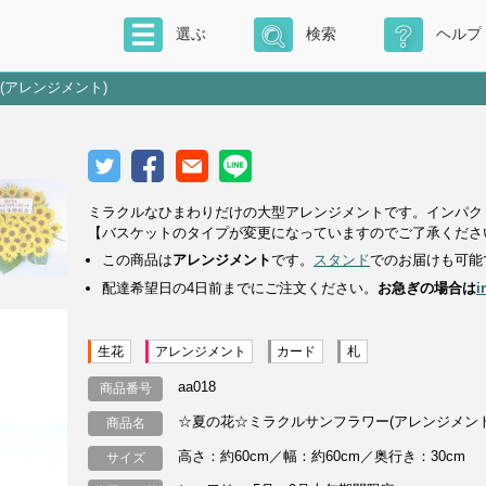
選ぶ
検索
ヘルプ
(アレンジメント)
ミラクルなひまわりだけの大型アレンジメントです。インパク
【バスケットのタイプが変更になっていますのでご了承くださ
この商品は
アレンジメント
です。
スタンド
でのお届けも可能
配達希望日の4日前までにご注文ください。
お急ぎの場合は
i
生花
アレンジメント
カード
札
aa018
商品番号
☆夏の花☆ミラクルサンフラワー(アレンジメント
商品名
高さ：約60cm／幅：約60cm／奥行き：30cm
サイズ