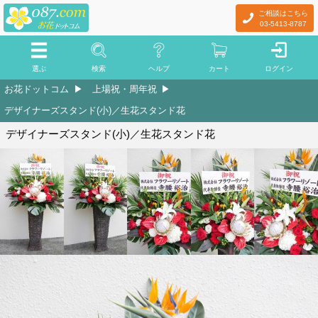
ご相談はこちら
03-5413-8787
選ぶ
検索
ヘルプ
カート
ログイン
お花ドットコム
上場祝・周年祝
デザイナーズスタンド(小)／生花スタンド花
デザイナーズスタンド(小)／生花スタンド花