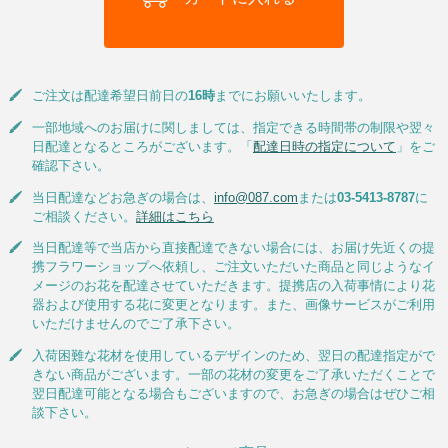
ご注文は配達希望日前日の
16時
までにお願いいたします。
一部地域へのお届けに関しましては、指定できる時間帯の制限や翌々
日配達となるところがございます。「
配達日時の指定について
」をご
確認下さい。
当日配達などお急ぎの場合は、
info@087.com
または
03-5413-8787
に
ご相談ください。
詳細はこちら
当日配達等で当店から直接配達できない場合には、お届け先近くの提
携フラワーショップへ依頼し、ご注文いただいた商品と同じようなイ
メージのお花を配達させていただきます。提携店の入荷事情により花
器および使用する花に変更となります。また、画像サービスがご利用
いただけませんのでご了承下さい。
入荷困難な花材を使用しているデザインのため、翌日の配達指定がで
きない商品がございます。一部の花材の変更をご了承いただくことで
翌日配達可能となる場合もございますので、お急ぎの場合はぜひご相
談下さい。