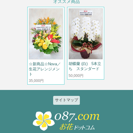
オススメ商品
胡蝶蘭 (白) 5本立
☆新商品☆Nova／
ち スタンダード
生花アレンジメン
ト
50,000円
35,000円
サイトマップ
特集
個人のお客様
2026ひまわりと夏の花特集
誕生日
お祝い花特集～開店・移転・就
結婚記念日