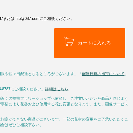
またはinfo@087.comにご相談ください。
制限や翌々日配達となるところがございます。「
配達日時の指定について
」
3-8787
にご相談ください。
詳細はこちら
先近くの提携フラワーショップへ依頼し、ご注文いただいた商品と同じよう
荷事情により花器および使用する花に変更となります。また、画像サービス
達指定ができない商品がございます。一部の花材の変更をご了承いただくこ
場合はぜひご相談下さい。