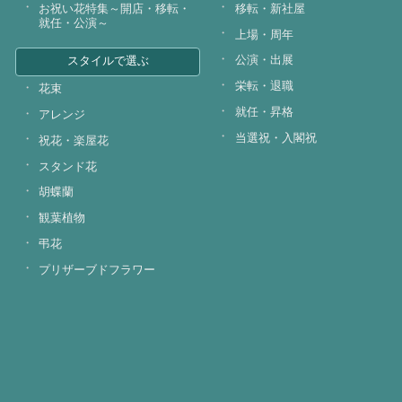
お祝い花特集～開店・移転・
移転・新社屋
就任・公演～
上場・周年
公演・出展
スタイルで選ぶ
栄転・退職
花束
就任・昇格
アレンジ
当選祝・入閣祝
祝花・楽屋花
スタンド花
胡蝶蘭
観葉植物
弔花
プリザーブドフラワー