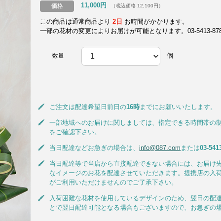
11,000円
価格
（税込価格 12,100円）
この商品は通常商品より
2日
お時間がかかります。
一部の花材の変更によりお届けが可能となります。03-5413-8787
個
数量
ご注文は配達希望日前日の
16時
までにお願いいたします。
一部地域へのお届けに関しましては、指定できる時間帯の
をご確認下さい。
当日配達などお急ぎの場合は、
info@087.com
または
03-541
当日配達等で当店から直接配達できない場合には、お届け
なイメージのお花を配達させていただきます。提携店の入
がご利用いただけませんのでご了承下さい。
入荷困難な花材を使用しているデザインのため、翌日の配
とで翌日配達可能となる場合もございますので、お急ぎの