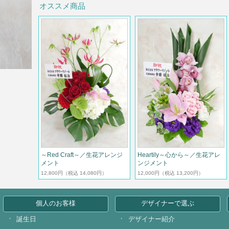
オススメ商品
～Red Craft～／生花アレンジ
Heartily～心から～／生花アレ
メント
ンジメント
12,800円
（税込 14,080円）
12,000円
（税込 13,200円）
個人のお客様
デザイナーで選ぶ
誕生日
デザイナー紹介