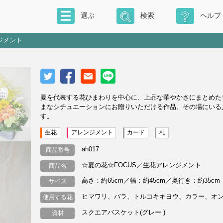
選ぶ
検索
ヘルプ
ジメント
夏を代表する花ひまわりを中心に、上品な華やかさにまとめた
まなシチュエーションにお贈りいただける作品。その場にいる
す。
生花
アレンジメント
カード
札
ah017
商品番号
☆夏の花☆FOCUS／生花アレンジメント
商品名
高さ：約65cm／幅：約45cm／奥行き：約35cm
サイズ
ヒマワリ、バラ、トルコキキヨウ、カラー、オ
使用する花
スクエアバスケット(グレー )
資材