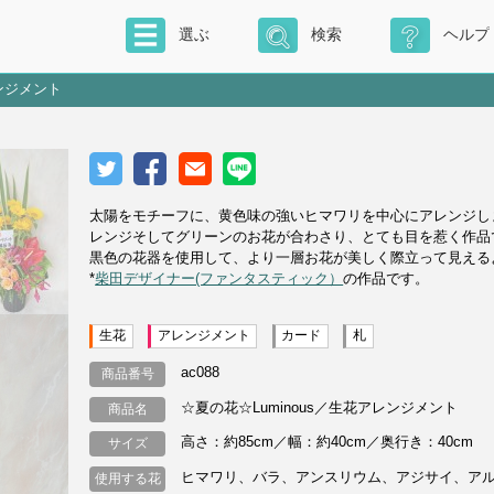
選ぶ
検索
ヘルプ
レンジメント
太陽をモチーフに、黄色味の強いヒマワリを中心にアレンジし
レンジそしてグリーンのお花が合わさり、とても目を惹く作品
黒色の花器を使用して、より一層お花が美しく際立って見える
*
柴田デザイナー(ファンタスティック）
の作品です。
生花
アレンジメント
カード
札
ac088
商品番号
☆夏の花☆Luminous／生花アレンジメント
商品名
高さ：約85cm／幅：約40cm／奥行き：40cm
サイズ
ヒマワリ、バラ、アンスリウム、アジサイ、ア
使用する花