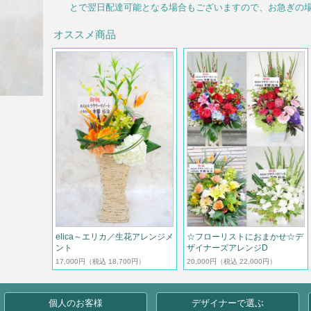
とで翌日配達可能となる場合もございますので、お急ぎの
オススメ商品
elica～エリカ／生花アレンジメ
☆フローリストにおまかせ☆デ
ント
ザイナーズアレンジD
17,000円
（税込 18,700円）
20,000円
（税込 22,000円）
個人のお客様
デザイナーで選ぶ