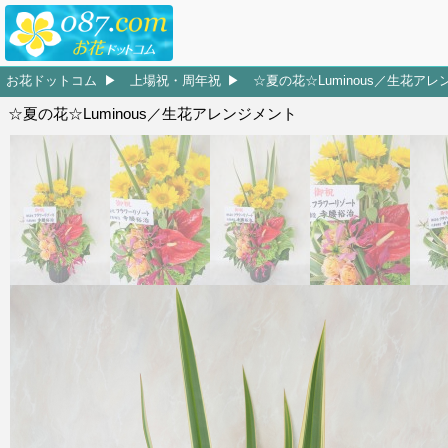
お花ドットコム
上場祝・周年祝
☆夏の花☆Luminous／生花ア
☆夏の花☆Luminous／生花アレンジメント