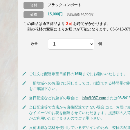
ブラックコンポート
資材
15,000円
価格
（税込価格 16,500円）
この商品は通常商品より
2日
お時間がかかります。
一部の花材の変更によりお届けが可能となります。03-5413-8787
個
数量
ご注文は配達希望日前日の
16時
までにお願いいたします。
一部地域へのお届けに関しましては、指定できる時間帯の
をご確認下さい。
当日配達などお急ぎの場合は、
info@087.com
または
03-541
当日配達等で当店から直接配達できない場合には、お届け
なイメージのお花を配達させていただきます。提携店の入
がご利用いただけませんのでご了承下さい。
入荷困難な花材を使用しているデザインのため、翌日の配