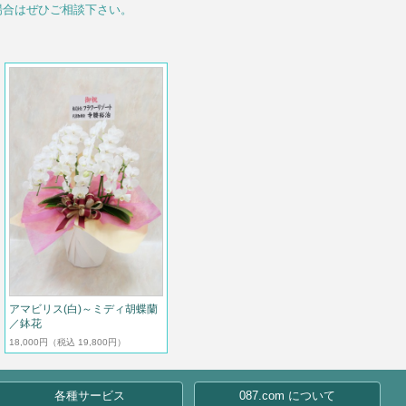
場合はぜひご相談下さい。
アマビリス(白)～ミディ胡蝶蘭
／鉢花
18,000円
（税込 19,800円）
各種サービス
087.com について