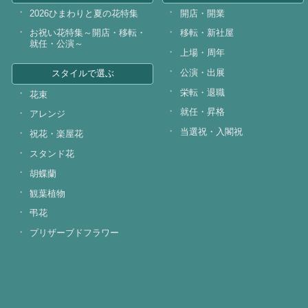
2026ひまわりと夏の花特集
開店・開業
お祝い花特集～開店・移転・
移転・新社屋
就任・公演～
上場・周年
公演・出展
スタイルで選ぶ
栄転・退職
花束
就任・昇格
アレンジ
当選祝・入閣祝
祝花・楽屋花
スタンド花
胡蝶蘭
観葉植物
弔花
プリザーブドフラワー