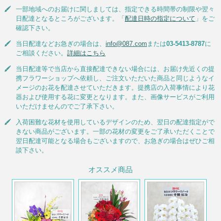
一部地域へのお届けに関しましては、指定できる時間帯の制限や翌々
日配達となるところがございます。「
配達日時の指定について
」をご
確認下さい。
当日配達などお急ぎの場合は、
info@087.com
または
03-5413-8787
に
ご相談ください。
詳細はこちら
当日配達等で当店から直接配達できない場合には、お届け先近くの提
携フラワーショップへ依頼し、ご注文いただいた商品と同じようなイ
メージのお花を配達させていただきます。提携店の入荷事情により花
器および使用する花に変更となります。また、画像サービスがご利用
いただけませんのでご了承下さい。
入荷困難な花材を使用しているデザインのため、翌日の配達指定がで
きない商品がございます。一部の花材の変更をご了承いただくことで
翌日配達可能となる場合もございますので、お急ぎの場合はぜひご相
談下さい。
オススメ商品