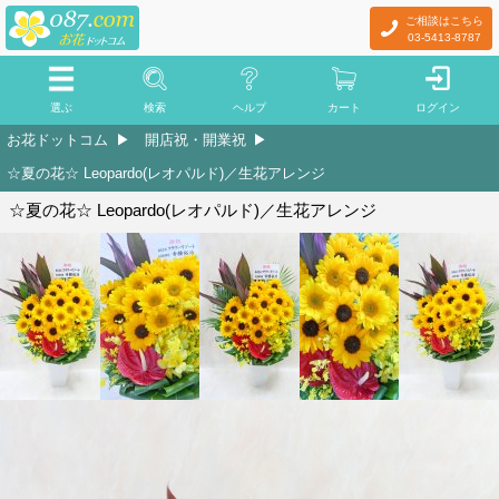
ご相談はこちら
03-5413-8787
選ぶ
検索
ヘルプ
カート
ログイン
お花ドットコム
開店祝・開業祝
☆夏の花☆ Leopardo(レオパルド)／生花アレンジ
☆夏の花☆ Leopardo(レオパルド)／生花アレンジ