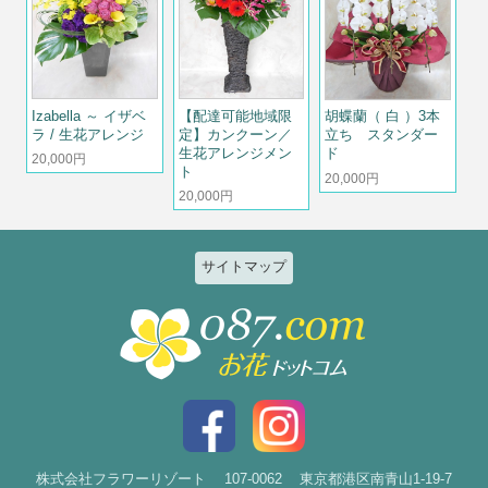
【配達可能地域限
Izabella ～ イザベ
胡蝶蘭（ 白 ）3本
定】カンクーン／
ラ / 生花アレンジ
立ち スタンダー
生花アレンジメン
ド
20,000円
ト
20,000円
20,000円
サイトマップ
特集
個人のお客様
2026ひまわりと夏の花特集
誕生日
お祝い花特集～開店・移転・就
結婚記念日
任・公演～
入社・退職
結婚
スタイルで選ぶ
出産
花束
株式会社フラワーリゾート
107-0062
東京都港区南青山1-19-7