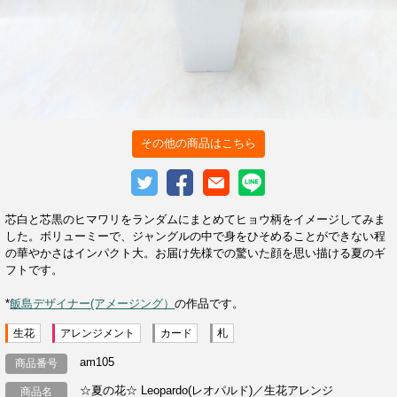
その他の商品はこちら
芯白と芯黒のヒマワリをランダムにまとめてヒョウ柄をイメージしてみま
した。ボリューミーで、ジャングルの中で身をひそめることができない程
の華やかさはインパクト大。お届け先様での驚いた顔を思い描ける夏のギ
フトです。
*
飯島デザイナー(アメージング）
の作品です。
生花
アレンジメント
カード
札
am105
商品番号
☆夏の花☆ Leopardo(レオパルド)／生花アレンジ
商品名