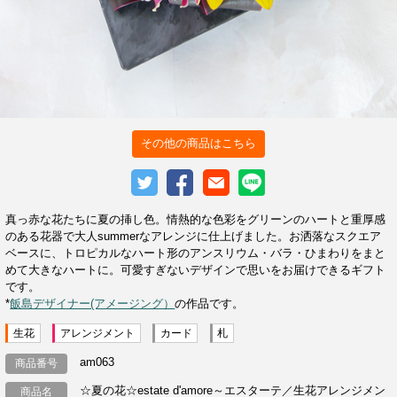
その他の商品はこちら
真っ赤な花たちに夏の挿し色。情熱的な色彩をグリーンのハートと重厚感
のある花器で大人summerなアレンジに仕上げました。お洒落なスクエア
ベースに、トロピカルなハート形のアンスリウム・バラ・ひまわりをまと
めて大きなハートに。可愛すぎないデザインで思いをお届けできるギフト
です。
*
飯島デザイナー(アメージング）
の作品です。
生花
アレンジメント
カード
札
am063
商品番号
☆夏の花☆estate d'amore～エスターテ／生花アレンジメン
商品名