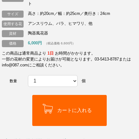
ト
高さ：約20cm／幅：約25cm／奥行き：24cm
サイズ
アンスリウム、バラ、ヒマワリ、他
使用する花
陶器風花器
資材
6,000円
価格
（税込価格 6,600円）
この商品は通常商品より
1日
お時間がかかります。
一部の花材の変更によりお届けが可能となります。03-5413-8787または
info@087.comにご相談ください。
個
数量