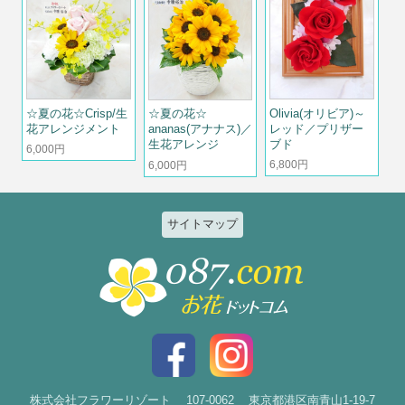
☆夏の花☆Crisp/生
Olivia(オリビア)～
☆夏の花☆
花アレンジメント
レッド／プリザー
ananas(アナナス)／
ブド
生花アレンジ
6,000円
6,800円
6,000円
サイトマップ
特集
個人のお客様
2026ひまわりと夏の花特集
誕生日
お祝い花特集～開店・移転・就
結婚記念日
任・公演～
入社・退職
結婚
スタイルで選ぶ
出産
花束
株式会社フラワーリゾート
107-0062
東京都港区南青山1-19-7