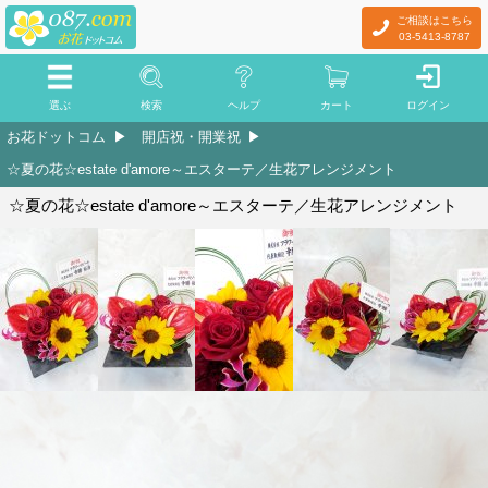
ご相談はこちら
03-5413-8787
選ぶ
検索
ヘルプ
カート
ログイン
お花ドットコム
開店祝・開業祝
☆夏の花☆estate d'amore～エスターテ／生花アレンジメント
☆夏の花☆estate d'amore～エスターテ／生花アレンジメント