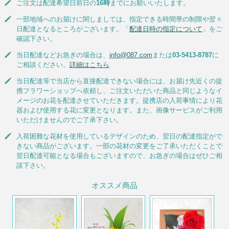
ご注文は配達希望日前日の
16時
までにお願いいたします。
一部地域へのお届けに関しましては、指定できる時間帯の制限や翌々
日配達となるところがございます。「
配達日時の指定について
」をご
確認下さい。
当日配達などお急ぎの場合は、
info@087.com
または
03-5413-8787
に
ご相談ください。
詳細はこちら
当日配達等で当店から直接配達できない場合には、お届け先近くの提
携フラワーショップへ依頼し、ご注文いただいた商品と同じようなイ
メージのお花を配達させていただきます。提携店の入荷事情により花
器および使用する花に変更となります。また、画像サービスがご利用
いただけませんのでご了承下さい。
入荷困難な花材を使用しているデザインのため、翌日の配達指定がで
きない商品がございます。一部の花材の変更をご了承いただくことで
翌日配達可能となる場合もございますので、お急ぎの場合はぜひご相
談下さい。
オススメ商品