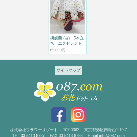
胡蝶蘭 (白) 5本立
ち エクセレント
65,000円
サイトマップ
特集
個人のお客様
2026ひまわりと夏の花特集
誕生日
お祝い花特集～開店・移転・就
結婚記念日
任・公演～
入社・退職
結婚
スタイルで選ぶ
出産
花束
株式会社フラワーリゾート
107-0062
東京都港区南青山1-19-7
TEL
03-5413-8787
FAX 03-5413-8788
Email info@087.com
新築・引越