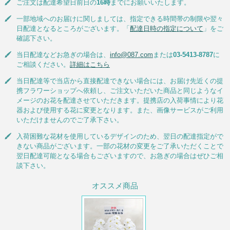
ご注文は配達希望日前日の
16時
までにお願いいたします。
一部地域へのお届けに関しましては、指定できる時間帯の制限や翌々
日配達となるところがございます。「
配達日時の指定について
」をご
確認下さい。
当日配達などお急ぎの場合は、
info@087.com
または
03-5413-8787
に
ご相談ください。
詳細はこちら
当日配達等で当店から直接配達できない場合には、お届け先近くの提
携フラワーショップへ依頼し、ご注文いただいた商品と同じようなイ
メージのお花を配達させていただきます。提携店の入荷事情により花
器および使用する花に変更となります。また、画像サービスがご利用
いただけませんのでご了承下さい。
入荷困難な花材を使用しているデザインのため、翌日の配達指定がで
きない商品がございます。一部の花材の変更をご了承いただくことで
翌日配達可能となる場合もございますので、お急ぎの場合はぜひご相
談下さい。
オススメ商品