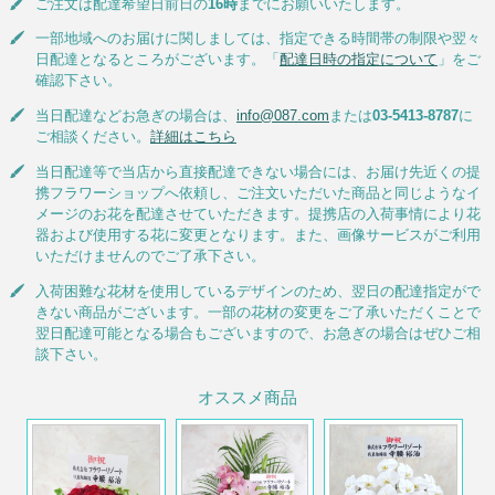
ご注文は配達希望日前日の
16時
までにお願いいたします。
一部地域へのお届けに関しましては、指定できる時間帯の制限や翌々
日配達となるところがございます。「
配達日時の指定について
」をご
確認下さい。
当日配達などお急ぎの場合は、
info@087.com
または
03-5413-8787
に
ご相談ください。
詳細はこちら
当日配達等で当店から直接配達できない場合には、お届け先近くの提
携フラワーショップへ依頼し、ご注文いただいた商品と同じようなイ
メージのお花を配達させていただきます。提携店の入荷事情により花
器および使用する花に変更となります。また、画像サービスがご利用
いただけませんのでご了承下さい。
入荷困難な花材を使用しているデザインのため、翌日の配達指定がで
きない商品がございます。一部の花材の変更をご了承いただくことで
翌日配達可能となる場合もございますので、お急ぎの場合はぜひご相
談下さい。
オススメ商品