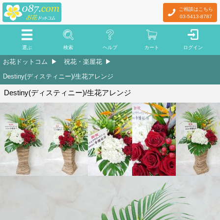
ご相談はこちら
03-5413-8787
選ぶ
検索
ヘルプ
カート
ログイン
お花ドットコム
祝花・楽屋花
Destiny(ディスティニー)/生花アレンジ
Destiny(ディスティニー)/生花アレンジ