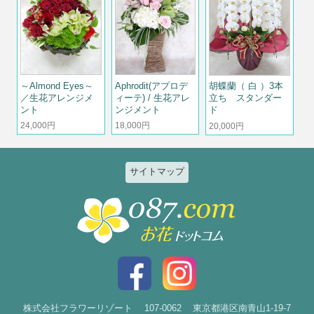
～Almond Eyes～
Aphrodit(アプロデ
胡蝶蘭（ 白 ）3本
／生花アレンジメ
ィーテ) / 生花アレ
立ち スタンダー
ント
ンジメント
ド
24,000円
18,000円
20,000円
サイトマップ
特集
個人のお客様
2026ひまわりと夏の花特集
誕生日
お祝い花特集～開店・移転・就
結婚記念日
任・公演～
入社・退職
結婚
スタイルで選ぶ
出産
花束
株式会社フラワーリゾート
107-0062
東京都港区南青山1-19-7