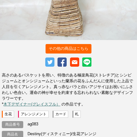
その他の商品はこちら
高さのあるバスケットを用い、特徴のある極楽鳥花(ストレチア)とシンビ
ジュームとオンシジュームといった蘭系の花をふんだんに使用した上品で
人目を引くアレンジメント。真っ赤なバラと白いアジサイはお祝いにふさ
わしい色合い。運命の神が幸せを約束する忘れられない素敵なデザインフ
ラワーです。
*
木下デザイナー(グレイスフル）
の作品です。
生花
アレンジメント
カード
札
ag083
商品番号
Destiny(ディスティニー)/生花アレンジ
商品名