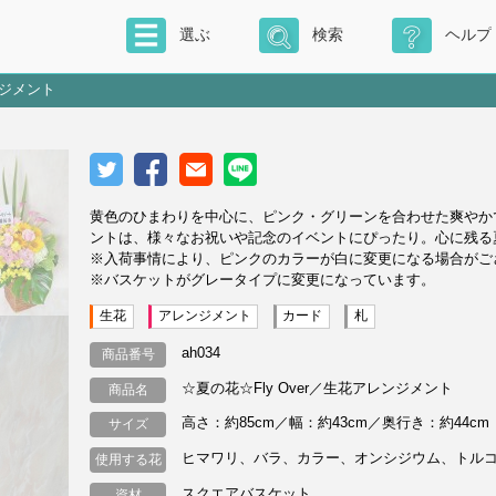
選ぶ
検索
ヘルプ
ンジメント
黄色のひまわりを中心に、ピンク・グリーンを合わせた爽やか
ントは、様々なお祝いや記念のイベントにぴったり。心に残る
※入荷事情により、ピンクのカラーが白に変更になる場合がご
※バスケットがグレータイプに変更になっています。
生花
アレンジメント
カード
札
ah034
商品番号
☆夏の花☆Fly Over／生花アレンジメント
商品名
高さ：約85cm／幅：約43cm／奥行き：約44cm
サイズ
ヒマワリ、バラ、カラー、オンシジウム、トル
使用する花
スクエアバスケット
資材