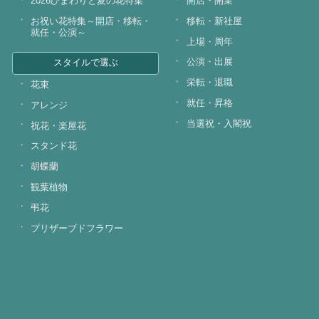
2026ひまわりと夏の花特集
開店・開業
お祝い花特集～開店・移転・
移転・新社屋
就任・公演～
上場・周年
公演・出展
スタイルで選ぶ
栄転・退職
花束
就任・昇格
アレンジ
当選祝・入閣祝
祝花・楽屋花
スタンド花
胡蝶蘭
観葉植物
弔花
プリザーブドフラワー