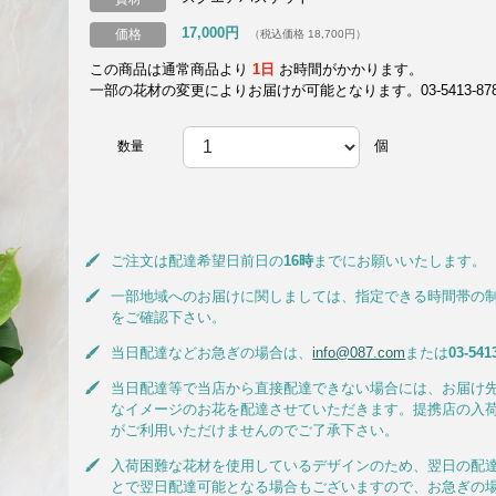
17,000円
価格
（税込価格 18,700円）
この商品は通常商品より
1日
お時間がかかります。
一部の花材の変更によりお届けが可能となります。03-5413-8787
個
数量
ご注文は配達希望日前日の
16時
までにお願いいたします。
一部地域へのお届けに関しましては、指定できる時間帯の
をご確認下さい。
当日配達などお急ぎの場合は、
info@087.com
または
03-541
当日配達等で当店から直接配達できない場合には、お届け
なイメージのお花を配達させていただきます。提携店の入
がご利用いただけませんのでご了承下さい。
入荷困難な花材を使用しているデザインのため、翌日の配
とで翌日配達可能となる場合もございますので、お急ぎの