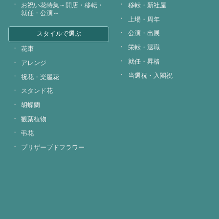
お祝い花特集～開店・移転・
移転・新社屋
就任・公演～
上場・周年
公演・出展
スタイルで選ぶ
栄転・退職
花束
就任・昇格
アレンジ
当選祝・入閣祝
祝花・楽屋花
スタンド花
胡蝶蘭
観葉植物
弔花
プリザーブドフラワー