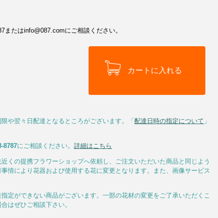
またはinfo@087.comにご相談ください。
制限や翌々日配達となるところがございます。「
配達日時の指定について
」
3-8787
にご相談ください。
詳細はこちら
先近くの提携フラワーショップへ依頼し、ご注文いただいた商品と同じよう
荷事情により花器および使用する花に変更となります。また、画像サービス
達指定ができない商品がございます。一部の花材の変更をご了承いただくこ
場合はぜひご相談下さい。