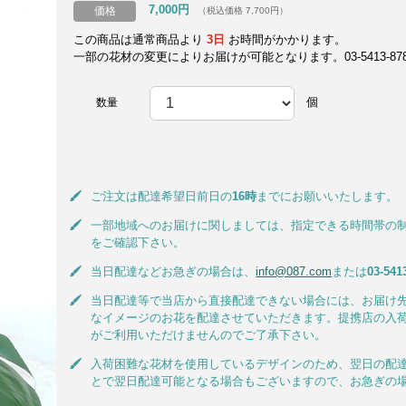
7,000円
価格
（税込価格 7,700円）
この商品は通常商品より
3日
お時間がかかります。
一部の花材の変更によりお届けが可能となります。03-5413-8787
個
数量
ご注文は配達希望日前日の
16時
までにお願いいたします。
一部地域へのお届けに関しましては、指定できる時間帯の
をご確認下さい。
当日配達などお急ぎの場合は、
info@087.com
または
03-541
当日配達等で当店から直接配達できない場合には、お届け
なイメージのお花を配達させていただきます。提携店の入
がご利用いただけませんのでご了承下さい。
入荷困難な花材を使用しているデザインのため、翌日の配
とで翌日配達可能となる場合もございますので、お急ぎの