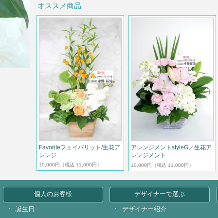
オススメ商品
Favoriteフェイバリット/生花ア
アレンジメントstyleG／生花ア
レンジ
レンジメント
10,000円
（税込 11,000円）
10,000円
（税込 11,000円）
個人のお客様
デザイナーで選ぶ
誕生日
デザイナー紹介