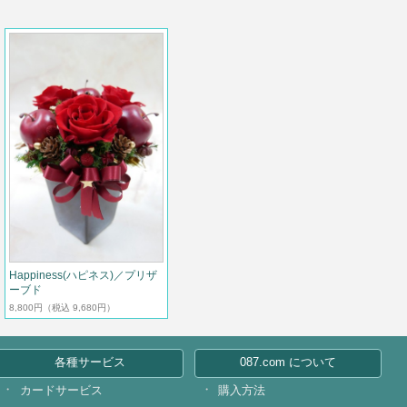
Happiness(ハピネス)／プリザ
ーブド
8,800円
（税込 9,680円）
各種サービス
087.com について
カードサービス
購入方法