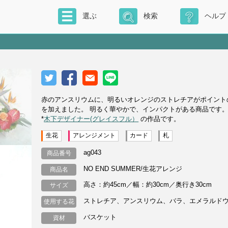
選ぶ
検索
ヘルプ
赤のアンスリウムに、明るいオレンジのストレチアがポイント
を加えました。 明るく華やかで、インパクトがある商品です
*
木下デザイナー(グレイスフル）
の作品です。
生花
アレンジメント
カード
札
ag043
商品番号
NO END SUMMER/生花アレンジ
商品名
高さ：約45cm／幅：約30cm／奥行き30cm
サイズ
ストレチア、アンスリウム、バラ、エメラルド
使用する花
バスケット
資材