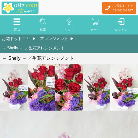
ご相談はこちら
03-5413-8787
選ぶ
検索
ヘルプ
カート
ログイン
お花ドットコム
アレンジメント
～ Shelly ～ ／生花アレンジメント
～ Shelly ～ ／生花アレンジメント