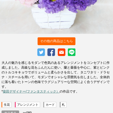
その他の商品はこちら
大人の魅力を感じるモダンで色気のあるアレンジメントをコンセプトに作
成しました。高級な花をふんだんに使い、蘭と薔薇を中心に、紫とピンク
のトルコキキョウでボリュームと柔らかさを出して、タニワタリ・ドラセ
ナ・スチールを用いて、モダンでオシャレな雰囲気を出しました。全体的
に落ち着いたトーンの色味でラグジュアリーな空間によく合うデザインで
す。
*
柴田デザイナー(ファンタスティック）
の作品です。
生花
アレンジメント
カード
札
ac089