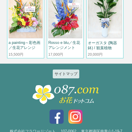
a painting～彩色画
Rosso e blu／生花
オーガスタ (陶器
／生花アレンジ
アレンジメント
鉢) / 観葉植物
15,500円
17,000円
20,000円
サイトマップ
特集
個人のお客様
2026ひまわりと夏の花特集
誕生日
お祝い花特集～開店・移転・就
結婚記念日
任・公演～
入社・退職
結婚
スタイルで選ぶ
出産
花束
株式会社フラワーリゾート
107-0062
東京都港区南青山1-19-7