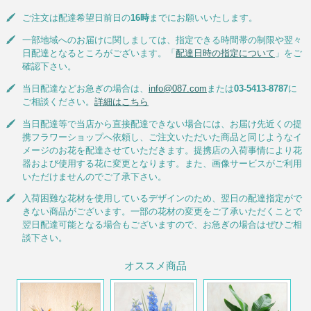
ご注文は配達希望日前日の
16時
までにお願いいたします。
一部地域へのお届けに関しましては、指定できる時間帯の制限や翌々
日配達となるところがございます。「
配達日時の指定について
」をご
確認下さい。
当日配達などお急ぎの場合は、
info@087.com
または
03-5413-8787
に
ご相談ください。
詳細はこちら
当日配達等で当店から直接配達できない場合には、お届け先近くの提
携フラワーショップへ依頼し、ご注文いただいた商品と同じようなイ
メージのお花を配達させていただきます。提携店の入荷事情により花
器および使用する花に変更となります。また、画像サービスがご利用
いただけませんのでご了承下さい。
入荷困難な花材を使用しているデザインのため、翌日の配達指定がで
きない商品がございます。一部の花材の変更をご了承いただくことで
翌日配達可能となる場合もございますので、お急ぎの場合はぜひご相
談下さい。
オススメ商品